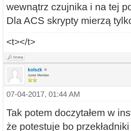
wewnątrz czujnika i na tej p
Dla ACS skrypty mierzą tylko
<t></t>
Szukaj
kolszk
Junior Member
07-04-2017, 01:44 AM
Tak potem doczytałem w inst
że potestuje bo przekładniki