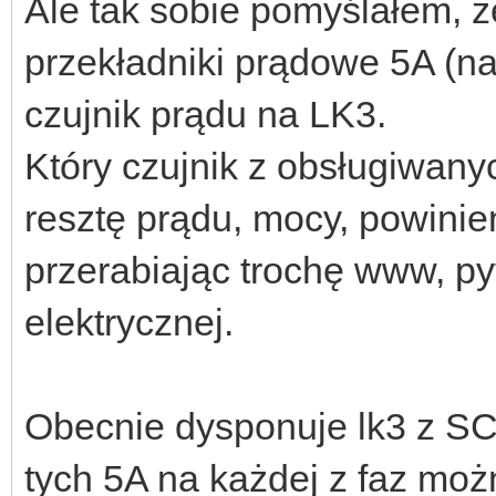
Ale tak sobie pomyślałem, 
przekładniki prądowe 5A (na
czujnik prądu na LK3.
Który czujnik z obsługiwany
resztę prądu, mocy, powinie
przerabiając trochę www, py
elektrycznej.
Obecnie dysponuje lk3 z SC
tych 5A na każdej z faz moż