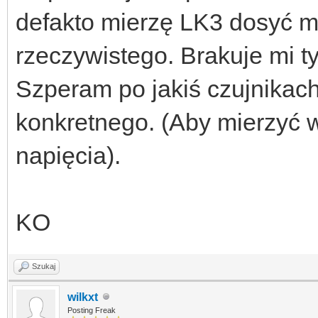
defakto mierzę LK3 dosyć m
rzeczywistego. Brakuje mi t
Szperam po jakiś czujnikach
konkretnego. (Aby mierzyć w
napięcia).
KO
Szukaj
wilkxt
Posting Freak