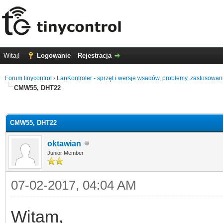
Witaj!
Logowanie
Rejestracja
Forum tinycontrol
›
LanKontroler - sprzęt i wersje wsadów, problemy, zastosowan
CMW55, DHT22
0
CMW55, DHT22
oktawian
Junior Member
07-02-2017, 04:04 AM
Witam,