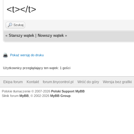
<t></t>
Szukaj
«
Starszy wątek
|
Nowszy wątek
»
Pokaż wersję do druku
Użytkownicy przeglądający ten wątek: 1 gości
Ekipa forum
Kontakt
forum.tinycontrol.pl
Wróć do góry
Wersja bez grafiki
Polskie tłumaczenie © 2007-2026
Polski Support MyBB
Silnik forum
MyBB
, © 2002-2026
MyBB Group
.