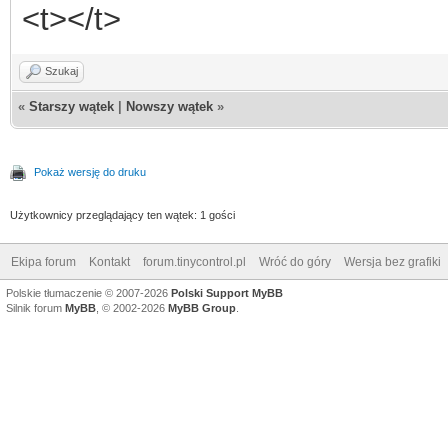
<t></t>
Szukaj
«
Starszy wątek
|
Nowszy wątek
»
Pokaż wersję do druku
Użytkownicy przeglądający ten wątek: 1 gości
Ekipa forum
Kontakt
forum.tinycontrol.pl
Wróć do góry
Wersja bez grafiki
Polskie tłumaczenie © 2007-2026
Polski Support MyBB
Silnik forum
MyBB
, © 2002-2026
MyBB Group
.