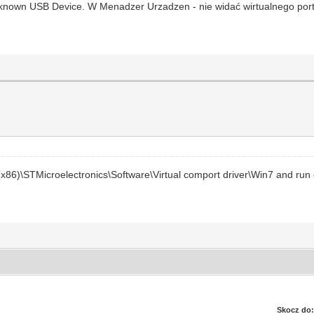
nknown USB Device. W Menadzer Urzadzen - nie widać wirtualnego por
les(x86)\STMicroelectronics\Software\Virtual comport driver\Win7 and run
Skocz do: