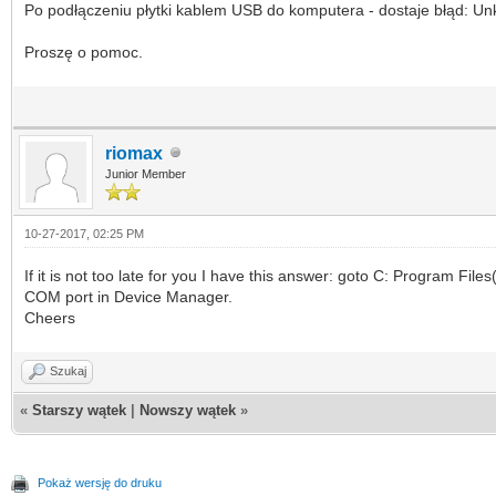
Po podłączeniu płytki kablem USB do komputera - dostaje błąd: U
Proszę o pomoc.
riomax
Junior Member
10-27-2017, 02:25 PM
If it is not too late for you I have this answer: goto C: Program Fi
COM port in Device Manager.
Cheers
Szukaj
«
Starszy wątek
|
Nowszy wątek
»
Pokaż wersję do druku