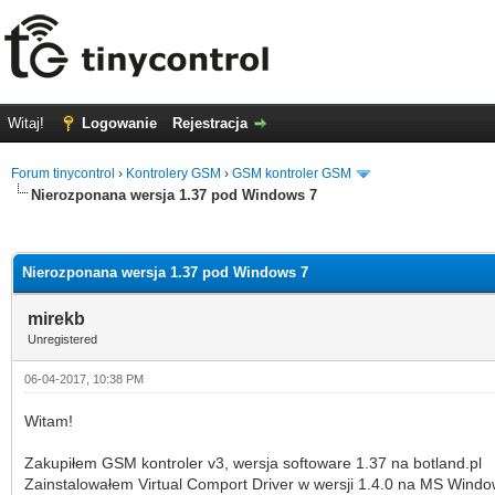
Witaj!
Logowanie
Rejestracja
Forum tinycontrol
›
Kontrolery GSM
›
GSM kontroler GSM
Nierozponana wersja 1.37 pod Windows 7
0 głosów - średnia: 0
1
2
3
4
5
Nierozponana wersja 1.37 pod Windows 7
mirekb
Unregistered
06-04-2017, 10:38 PM
Witam!
Zakupiłem GSM kontroler v3, wersja softoware 1.37 na botland.pl
Zainstalowałem Virtual Comport Driver w wersji 1.4.0 na MS Window