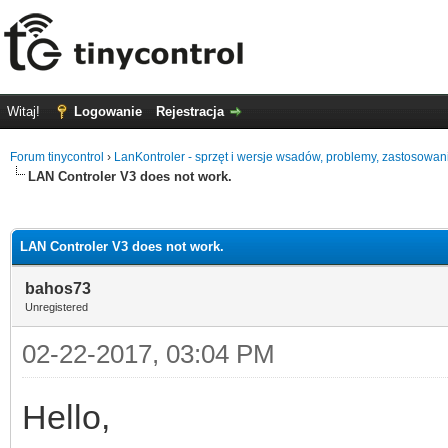
Witaj!
Logowanie
Rejestracja
Forum tinycontrol
›
LanKontroler - sprzęt i wersje wsadów, problemy, zastosowan
LAN Controler V3 does not work.
0
LAN Controler V3 does not work.
bahos73
Unregistered
02-22-2017, 03:04 PM
Hello,