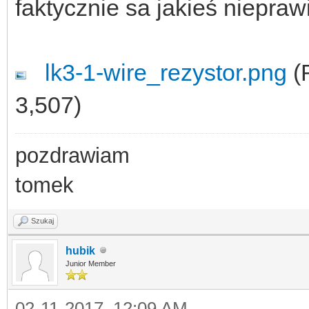
faktycznie sa jakieś niepraw
lk3-1-wire_rezystor.png
(
3,507)
pozdrawiam
tomek
Szukaj
hubik
Junior Member
02-11-2017, 12:09 AM