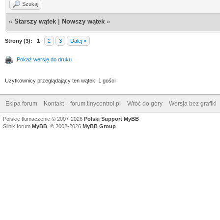
Szukaj
«
Starszy wątek
|
Nowszy wątek
»
Strony (3):
1
2
3
Dalej »
Pokaż wersję do druku
Użytkownicy przeglądający ten wątek: 1 gości
Ekipa forum
Kontakt
forum.tinycontrol.pl
Wróć do góry
Wersja bez grafiki
Polskie tłumaczenie © 2007-2026
Polski Support MyBB
Silnik forum
MyBB
, © 2002-2026
MyBB Group
.