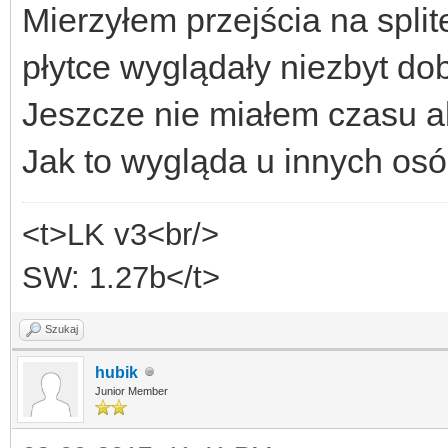
Mierzyłem przejścia na splite
płytce wyglądały niezbyt do
Jeszcze nie miałem czasu a
Jak to wygląda u innych os
<t>LK v3<br/>
SW: 1.27b</t>
Szukaj
hubik
Junior Member