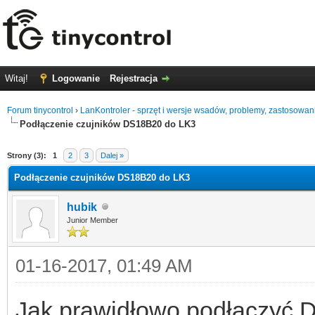
Witaj!
Logowanie
Rejestracja
Forum tinycontrol
›
LanKontroler - sprzęt i wersje wsadów, problemy, zastosowan
Podłączenie czujników DS18B20 do LK3
0
Strony (3):
1
2
3
Dalej »
Podłączenie czujników DS18B20 do LK3
hubik
Junior Member
01-16-2017, 01:49 AM
Jak prawidłowo podłączyć