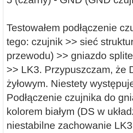
Testowałem podłączenie czu
tego: czujnik >> sieć strukt
przewodu) >> gniazdo split
>> LK3. Przypuszczam, że D
żyłowym. Niestety występuj
Podłączenie czujnika do gn
kolorem białym (DS w ukła
niestabilne zachowanie LK3 