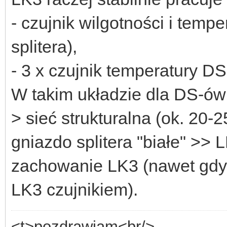
- czujnik wilgotności i temp
splitera),
- 3 x czujnik temperatury DS
W takim układzie dla DS-ów
> sieć strukturalna (ok. 20
gniazdo splitera "białe" >>
zachowanie LK3 (nawet gdy
LK3 czujnikiem).
<t>pozdrawiam<br/>