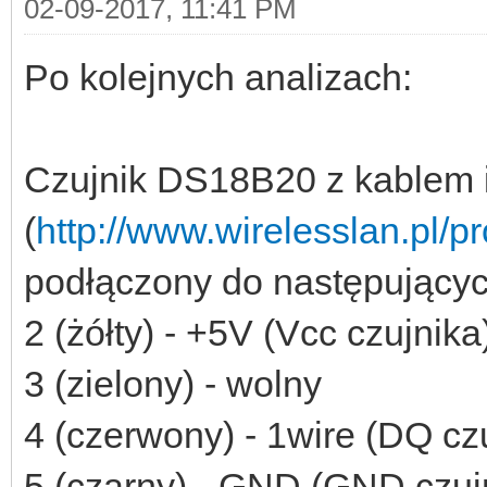
02-09-2017, 11:41 PM
Po kolejnych analizach:
Czujnik DS18B20 z kablem 
(
http://www.wirelesslan.pl/p
podłączony do następującyc
2 (żółty) - +5V (Vcc czujnika
3 (zielony) - wolny
4 (czerwony) - 1wire (DQ cz
5 (czarny) - GND (GND czuj