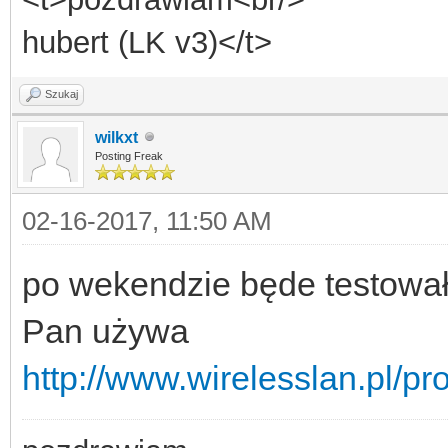
hubert (LK v3)</t>
Szukaj
wilkxt
Posting Freak
02-16-2017, 11:50 AM
po wekendzie będe testował 
Pan używa
http://www.wirelesslan.pl/pr