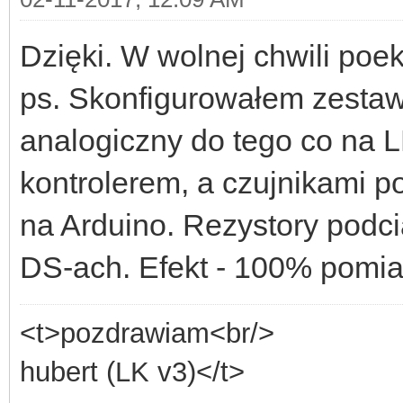
Dzięki. W wolnej chwili poe
ps. Skonfigurowałem zestaw
analogiczny do tego co na 
kontrolerem, a czujnikami po 
na Arduino. Rezystory podc
DS-ach. Efekt - 100% pomi
<t>pozdrawiam<br/>
hubert (LK v3)</t>