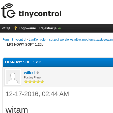
Witaj!
Logowanie
Rejestracja
Forum tinycontrol
›
LanKontroler - sprzęt i wersje wsadów, problemy, zastosowan
LK3-NOWY SOFT 1.20b
0
LK3-NOWY SOFT 1.20b
wilkxt
Posting Freak
12-17-2016, 02:44 AM
witam