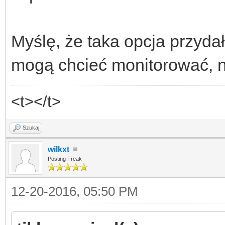
Myślę, że taka opcja przyda
mogą chcieć monitorować, np.
<t></t>
Szukaj
wilkxt
Posting Freak
12-20-2016, 05:50 PM