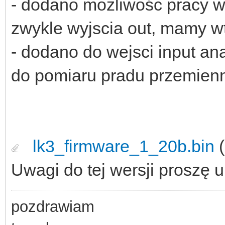
- dodano mozliwośc pracy wy
zwykle wyjscia out, mamy wt
- dodano do wejsci input an
do pomiaru pradu przemien
lk3_firmware_1_20b.bin
(
Uwagi do tej wersji proszę 
pozdrawiam