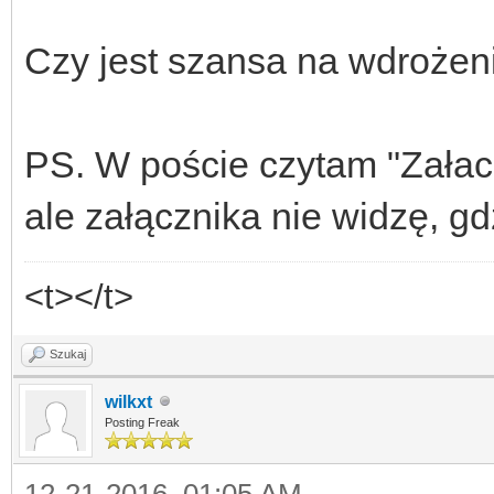
Czy jest szansa na wdrożeni
PS. W poście czytam "Załac
ale załącznika nie widzę, g
<t></t>
Szukaj
wilkxt
Posting Freak
12-21-2016, 01:05 AM