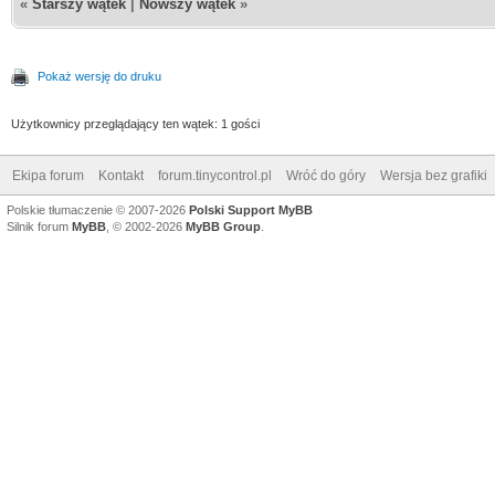
«
Starszy wątek
|
Nowszy wątek
»
Pokaż wersję do druku
Użytkownicy przeglądający ten wątek: 1 gości
Ekipa forum
Kontakt
forum.tinycontrol.pl
Wróć do góry
Wersja bez grafiki
Polskie tłumaczenie © 2007-2026
Polski Support MyBB
Silnik forum
MyBB
, © 2002-2026
MyBB Group
.