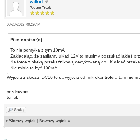
wilkxt
Posting Freak
08-23-2012, 09:29 AM
Piko napisał(a):
To nie pomyłka z tym 10mA
Zakładając, że zasilamy układ 12V to musimy poszukać jakieś pr
Na fotce z płytką przekaźnikową dedykowaną do LK widać przekaźn
Nie miało to być 100mA.
Wyjścia z złacza IDC10 to sa wyjscia od mikrokontrolera tam nie m
pozdrawiam
tomek
Szukaj
«
Starszy wątek
|
Nowszy wątek
»