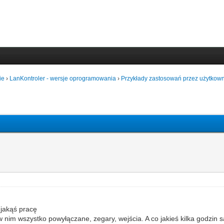
ie
›
LanKontroler - wersje oprogramowania
›
Przykłady zastosowań przez użytkown
 jakąś pracę
im wszystko powyłączane, zegary, wejścia. A co jakieś kilka godzin sa