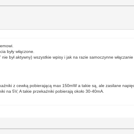
lemowi.
cia były włączone.
 nie był aktywny) wszystkie wpisy i jak na razie samoczynne włączanie 
kaźniki z cewką pobierającą max 150mW a takie są, ale zasilane napi
ki na 5V, A takie przekaźniki pobierają około 30-40mA.