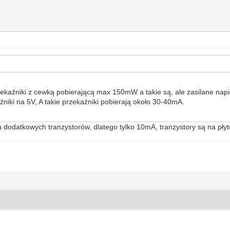
zekaźniki z cewką pobierającą max 150mW a takie są, ale zasilane nap
iki na 5V, A takie przekaźniki pobierają około 30-40mA.
a dodatkowych tranzystorów, dlatego tylko 10mA, tranzystory są na pły