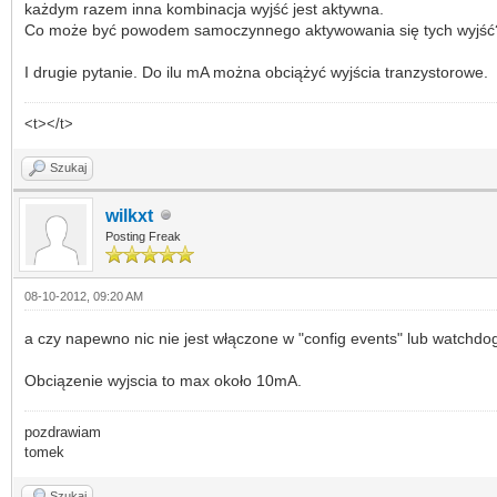
każdym razem inna kombinacja wyjść jest aktywna.
Co może być powodem samoczynnego aktywowania się tych wyjść
I drugie pytanie. Do ilu mA można obciążyć wyjścia tranzystorowe.
<t></t>
Szukaj
wilkxt
Posting Freak
08-10-2012, 09:20 AM
a czy napewno nic nie jest włączone w "config events" lub watchdo
Obciązenie wyjscia to max około 10mA.
pozdrawiam
tomek
Szukaj