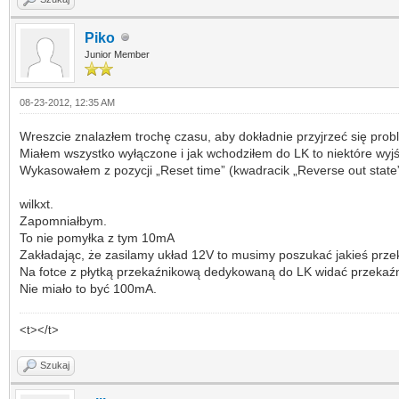
Piko
Junior Member
08-23-2012, 12:35 AM
Wreszcie znalazłem trochę czasu, aby dokładnie przyjrzeć się prob
Miałem wszystko wyłączone i jak wchodziłem do LK to niektóre wyjś
Wykasowałem z pozycji „Reset time” (kwadracik „Reverse out state”
wilkxt.
Zapomniałbym.
To nie pomyłka z tym 10mA
Zakładając, że zasilamy układ 12V to musimy poszukać jakieś prze
Na fotce z płytką przekaźnikową dedykowaną do LK widać przekaźni
Nie miało to być 100mA.
<t></t>
Szukaj