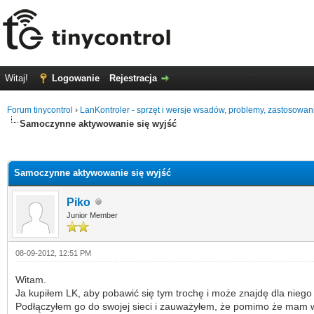
Witaj!
Logowanie
Rejestracja
Forum tinycontrol
›
LanKontroler - sprzęt i wersje wsadów, problemy, zastosowan
Samoczynne aktywowanie się wyjść
0 głosów - średnia: 0
1
2
3
4
5
Samoczynne aktywowanie się wyjść
Piko
Junior Member
08-09-2012, 12:51 PM
Witam.
Ja kupiłem LK, aby pobawić się tym trochę i może znajdę dla niego
Podłączyłem go do swojej sieci i zauważyłem, że pomimo że mam w n