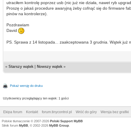
utraciłem kontrolę poprzez usb (nic już nie działa, nawet ryb upgrad
Proszę o jakaś procedure awaryjną żeby cofnąć się do firmware fabr
pinów na kontrolerze).
Pozdrawiam
David
PS. Sprawa z 14 listopada... zaakceptowana 3 grudnia. Wątek już n
«
Starszy wątek
|
Nowszy wątek
»
Pokaż wersję do druku
Użytkownicy przeglądający ten wątek: 1 gości
Ekipa forum
Kontakt
forum.tinycontrol.pl
Wróć do góry
Wersja bez grafiki
Polskie tłumaczenie © 2007-2026
Polski Support MyBB
Silnik forum
MyBB
, © 2002-2026
MyBB Group
.