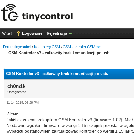
Witaj!
Logowanie
Rejestracja
Forum tinycontrol
›
Kontrolery GSM
›
GSM kontroler GSM
GSM Kontroler v3 - całkowity brak komunikacji po usb.
0 głosów - średnia: 0
1
2
3
4
5
GSM Kontroler v3 - całkowity brak komunikacji po usb.
ch0m1k
Unregistered
11-14-2015, 06:29 PM
Witam,
Jakiś czas temu zakupiłem GSM Kontroler v3 (firmware 1.02). Miał wt
Niedawno wgrałem firmware w wersji 1.15 i czujnik przestał w ogól
wypadku postanowiłem zaktualizować kontroler do wersji 1.19 jak t