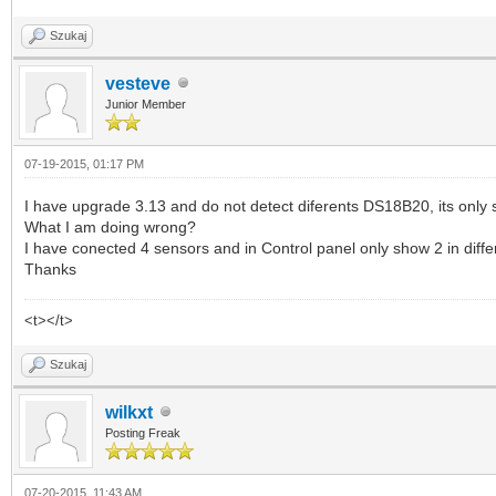
Szukaj
vesteve
Junior Member
07-19-2015, 01:17 PM
I have upgrade 3.13 and do not detect diferents DS18B20, its only
What I am doing wrong?
I have conected 4 sensors and in Control panel only show 2 in diffe
Thanks
<t></t>
Szukaj
wilkxt
Posting Freak
07-20-2015, 11:43 AM