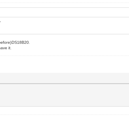
"
 before)DS18B20.
ave it.