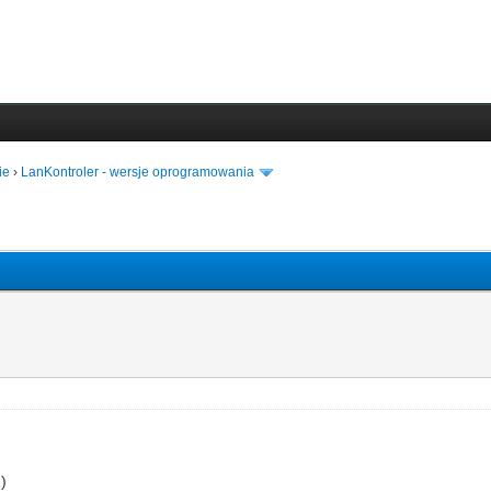
ie
›
LanKontroler - wersje oprogramowania
)