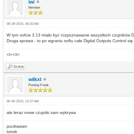
iwi
Member
06-28-2015, 09:20 AM
W tym sofcie 3.13 miało być rozpoznawanie wszystkich czujników DS18
Druga sprawa - to po wgraniu softu całe Digital Outputs Control si
<t></t>
Szukaj
wilkxt
Posting Freak
06-30-2015, 12:37 AM
ale teraz nowe czujniki sam wykrywa
pozdrawiam
tomek