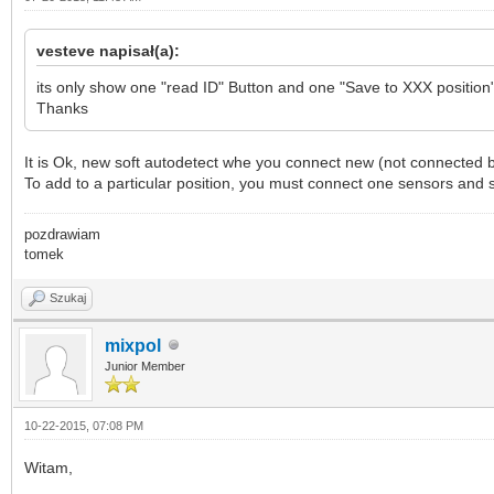
vesteve napisał(a):
its only show one "read ID" Button and one "Save to XXX position
Thanks
It is Ok, new soft autodetect whe you connect new (not connected
To add to a particular position, you must connect one sensors and s
pozdrawiam
tomek
Szukaj
mixpol
Junior Member
10-22-2015, 07:08 PM
Witam,