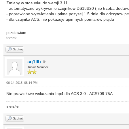
Zmiany w stosunku do wersji 3.11
- automatyczne wykrywanie czujnikow DS18B20 (nie trzeba dodawac 
- poprawiono wyswietlania uptime pozyzej 1.5 dnia dla odczytow p
- dla czujnika ACS, nie pokazuje ujemnych pomiarów prądu
pozdrawiam
tomek
Szukaj
sq1tlb
Junior Member
06-14-2015, 08:14 PM
Nie prawidłowe wskazania Inp4 dla ACS 3.0 - ACS709 75A
<t></t>
Szukaj