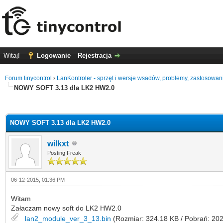
Witaj!
Logowanie
Rejestracja
Forum tinycontrol
›
LanKontroler - sprzęt i wersje wsadów, problemy, zastosowan
NOWY SOFT 3.13 dla LK2 HW2.0
0 głosów - średnia: 0
1
2
3
4
5
NOWY SOFT 3.13 dla LK2 HW2.0
wilkxt
Posting Freak
06-12-2015, 01:36 PM
Witam
Załaczam nowy soft do LK2 HW2.0
lan2_module_ver_3_13.bin
(Rozmiar: 324.18 KB / Pobrań: 202