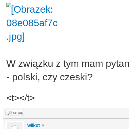
- SIM CARD: 1,8V i 3V
- 1 RELAY for ON/ OFF
normally available op
closed.
- 3 DIGITAL INPUTS (u
W związku z tym mam pytanie
devices, e.g: as powe
- polski, czy czeski?
buffer
- 1 ANALOG INPUT: for
<t></t>
different sensors, by
Szukaj
the jumper near conne
wilkxt