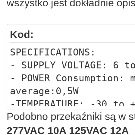
wszystko jest dokładnie opi
Kod:
SPECIFICATIONS:
- SUPPLY VOLTAGE: 6 t
- POWER Consumption: 
average:0,5W
-TEMPERATURE: -30 to 
Podobno przekaźniki są w s
- SIZE: 68x73mm.
- GSM: 850/900/1800/1
277VAC 10A 125VAC 12A