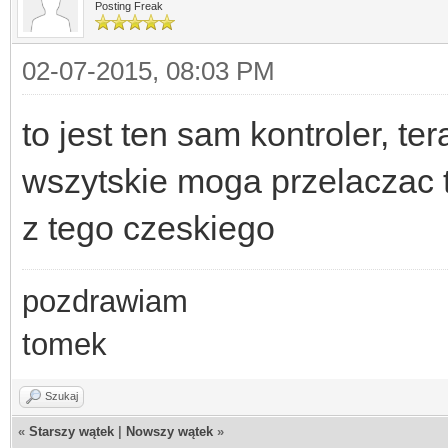
measures the voltage 
Posting Freak
02-07-2015, 08:03 PM
to jest ten sam kontroler, ter
wszytskie moga przelaczac ta
z tego czeskiego
pozdrawiam
tomek
Szukaj
«
Starszy wątek
|
Nowszy wątek
»