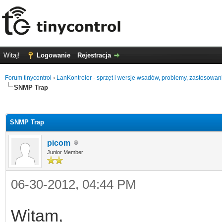
Witaj!
Logowanie
Rejestracja
Forum tinycontrol
›
LanKontroler - sprzęt i wersje wsadów, problemy, zastosowan
SNMP Trap
0
SNMP Trap
picom
Junior Member
06-30-2012, 04:44 PM
Witam,