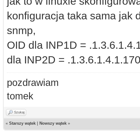
jak to w linuxie skonfigurow
konfiguracja taka sama jak 
snmp,
OID dla INP1D = .1.3.6.1.4.
dla INP2D = .1.3.6.1.4.1.17
pozdrawiam
tomek
Szukaj
«
Starszy wątek
|
Nowszy wątek
»