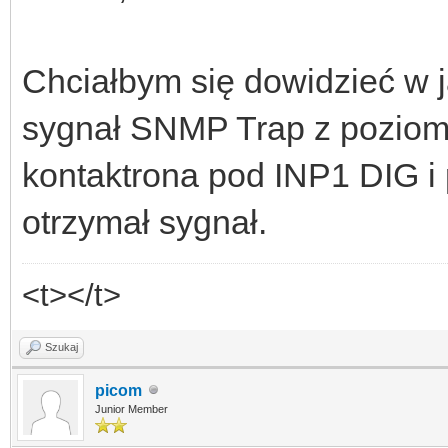
Chciałbym się dowidzieć w 
sygnał SNMP Trap z poziomu
kontaktrona pod INP1 DIG i
otrzymał sygnał.
<t></t>
Szukaj
picom
Junior Member