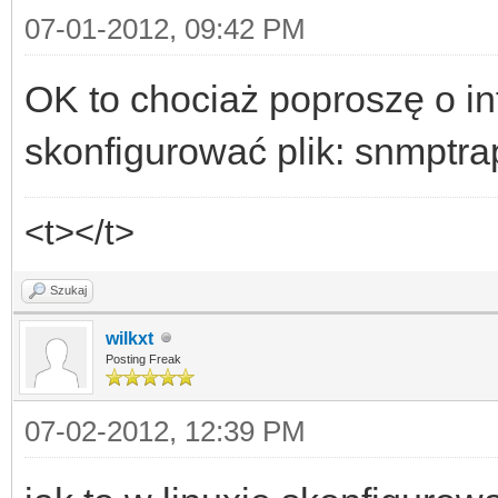
07-01-2012, 09:42 PM
OK to chociaż poproszę o i
skonfigurować plik: snmptra
<t></t>
Szukaj
wilkxt
Posting Freak
07-02-2012, 12:39 PM