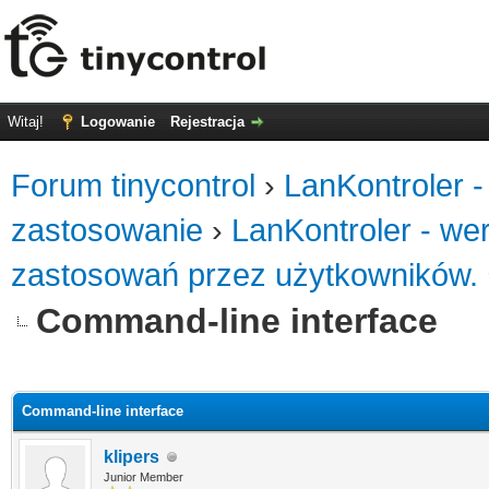
Witaj!
Logowanie
Rejestracja
Forum tinycontrol
›
LanKontroler -
zastosowanie
›
LanKontroler - we
zastosowań przez użytkowników.
Command-line interface
0
Command-line interface
klipers
Junior Member