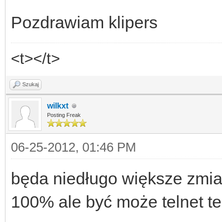
Pozdrawiam klipers
<t></t>
Szukaj
wilkxt
Posting Freak
06-25-2012, 01:46 PM
będa niedługo większe zmian
100% ale być może telnet te