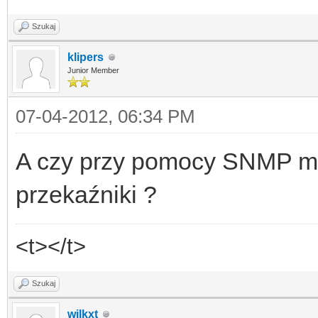
Szukaj
klipers
Junior Member
07-04-2012, 06:34 PM
A czy przy pomocy SNMP mo
przekaźniki ?
<t></t>
Szukaj
wilkxt