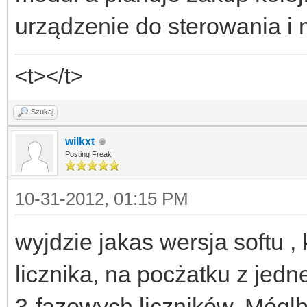
urządzenie do sterowania i 
<t></t>
Szukaj
wilkxt
Posting Freak
10-31-2012, 01:15 PM
wyjdzie jakas wersja softu ,
licznika, na pocżatku z jedn
3-fazowych liczników. Móglb