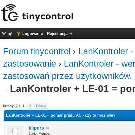
Witaj!
Logowanie
Rejestracja
Forum tinycontrol
›
LanKontroler -
zastosowanie
›
LanKontroler - we
zastosowań przez użytkowników.
LanKontroler + LE-01 = po
0
Strony (2):
1
2
Dalej »
LanKontroler + LE-01 = pomar pradu AC - czy to możliwe?
klipers
Junior Member