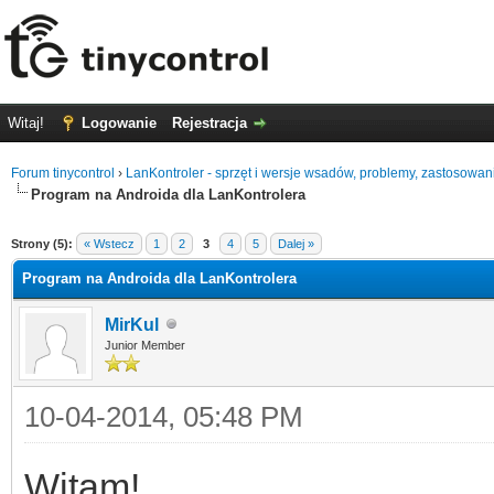
Witaj!
Logowanie
Rejestracja
Forum tinycontrol
›
LanKontroler - sprzęt i wersje wsadów, problemy, zastosowan
Program na Androida dla LanKontrolera
0
Strony (5):
« Wstecz
1
2
3
4
5
Dalej »
Program na Androida dla LanKontrolera
MirKul
Junior Member
10-04-2014, 05:48 PM
Witam!