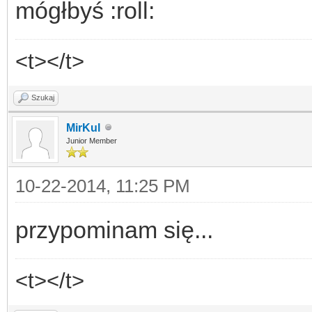
mógłbyś :roll:
<t></t>
Szukaj
MirKul
Junior Member
10-22-2014, 11:25 PM
przypominam się...
<t></t>