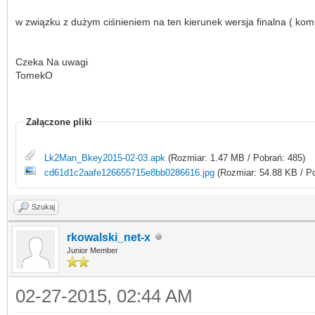
w związku z dużym ciśnieniem na ten kierunek wersja finalna ( kom
Czeka Na uwagi
TomekO
Załączone pliki
Lk2Man_Bkey2015-02-03.apk
(Rozmiar: 1.47 MB / Pobrań: 485)
cd61d1c2aafe126655715e8bb0286616.jpg
(Rozmiar: 54.88 KB / Po
Szukaj
rkowalski_net-x
Junior Member
02-27-2015, 02:44 AM