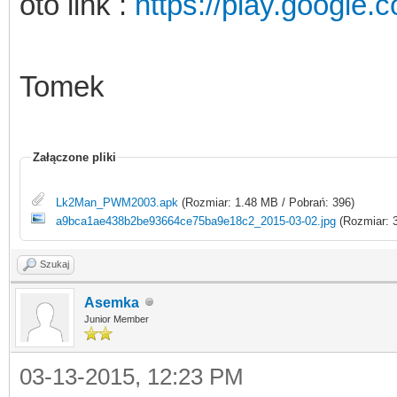
oto link :
https://play.google
Tomek
Załączone pliki
Lk2Man_PWM2003.apk
(Rozmiar: 1.48 MB / Pobrań: 396)
a9bca1ae438b2be93664ce75ba9e18c2_2015-03-02.jpg
(Rozmiar: 3
Szukaj
Asemka
Junior Member
03-13-2015, 12:23 PM