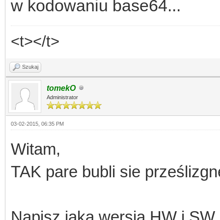
w kodowaniu base64...
<t></t>
Szukaj
tomekO
Administrator
03-02-2015, 06:35 PM
Witam,
TAK pare bubli sie prześlizgn
Napisz jaka wersja HW i SW