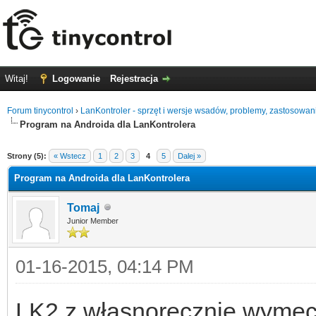
Witaj!
Logowanie
Rejestracja
Forum tinycontrol
›
LanKontroler - sprzęt i wersje wsadów, problemy, zastosowan
Program na Androida dla LanKontrolera
0
Strony (5):
« Wstecz
1
2
3
4
5
Dalej »
Program na Androida dla LanKontrolera
Tomaj
Junior Member
01-16-2015, 04:14 PM
LK2 z własnoręcznie wymęc