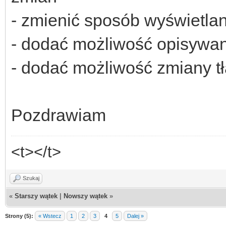
- zmienić sposób wyświetla
- dodać możliwość opisywan
- dodać możliwość zmiany t
Pozdrawiam
<t></t>
Szukaj
«
Starszy wątek
|
Nowszy wątek
»
Strony (5):
« Wstecz
1
2
3
4
5
Dalej »