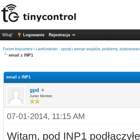
Witaj!
Logowanie
Rejestracja
Forum tinycontrol
›
LanKontroler - sprzęt i wersje wsadów, problemy, zastosowan
email z INP1
0
email z INP1
gpd
Junior Member
07-01-2014, 11:15 AM
Witam, pod INP1 podłączyłem