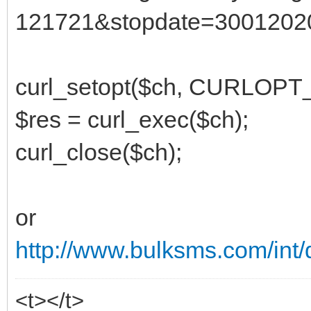
121721&stopdate=30012020
curl_setopt($ch, CURLO
$res = curl_exec($ch);
curl_close($ch);
or
http://www.bulksms.com/int/
<t></t>