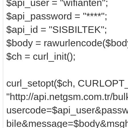
$api_user = "wifianten";
$api_password = "****";
$api_id = "SISBILTEK";
$body = rawurlencode($bod
$ch = curl_init();
curl_setopt($ch, CURLOPT
"http://api.netgsm.com.tr/bu
usercode=$api_user&pass
bile&message=$body&msghe