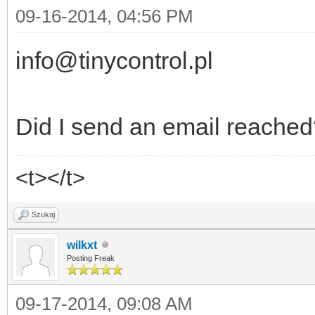
09-16-2014, 04:56 PM
info@tinycontrol.pl
Did I send an email reache
<t></t>
Szukaj
wilkxt
Posting Freak
09-17-2014, 09:08 AM