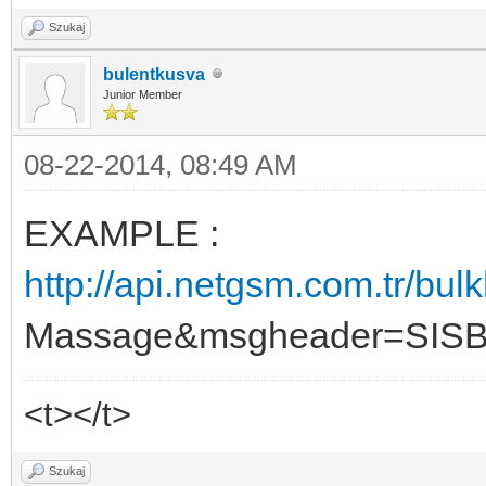
Szukaj
bulentkusva
Junior Member
08-22-2014, 08:49 AM
EXAMPLE :
http://api.netgsm.com.tr/bul
Massage&msgheader=SISB
<t></t>
Szukaj