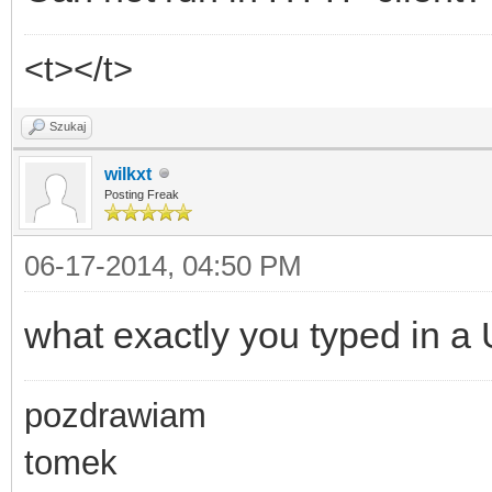
<t></t>
Szukaj
wilkxt
Posting Freak
06-17-2014, 04:50 PM
what exactly you typed in a
pozdrawiam
tomek