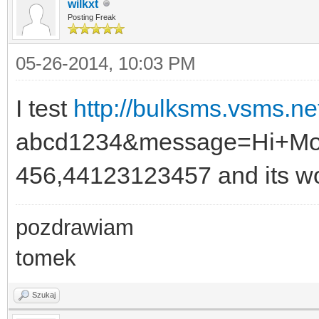
wilkxt
Posting Freak
05-26-2014, 10:03 PM
I test
http://bulksms.vsms.n
abcd1234&message=Hi+M
456,44123123457 and its w
pozdrawiam
tomek
Szukaj