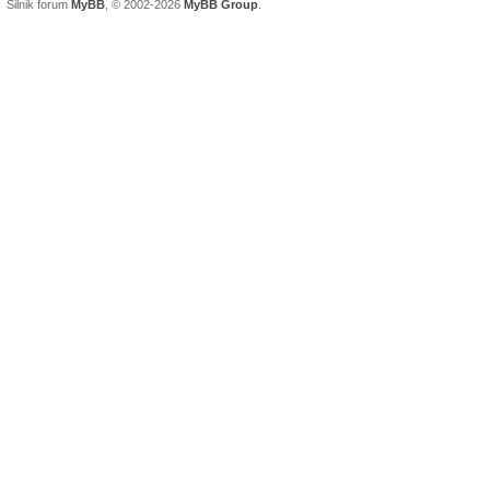
Silnik forum
MyBB
, © 2002-2026
MyBB Group
.