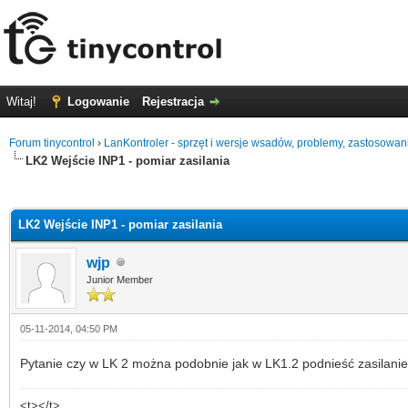
Witaj!
Logowanie
Rejestracja
Forum tinycontrol
›
LanKontroler - sprzęt i wersje wsadów, problemy, zastosowan
LK2 Wejście INP1 - pomiar zasilania
0
LK2 Wejście INP1 - pomiar zasilania
wjp
Junior Member
05-11-2014, 04:50 PM
Pytanie czy w LK 2 można podobnie jak w LK1.2 podnieść zasilanie
<t></t>