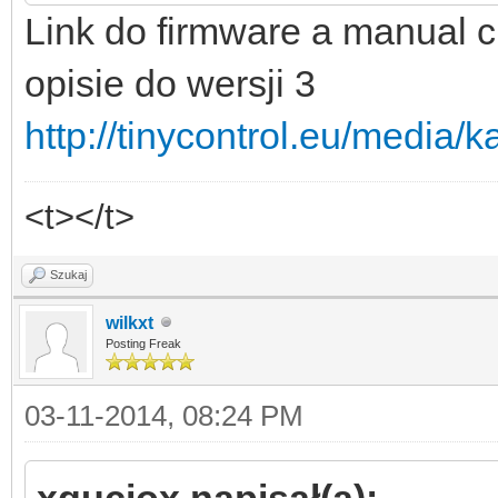
Link do firmware a manual c
opisie do wersji 3
http://tinycontrol.eu/media/ka
<t></t>
Szukaj
wilkxt
Posting Freak
03-11-2014, 08:24 PM
xguciox napisał(a):