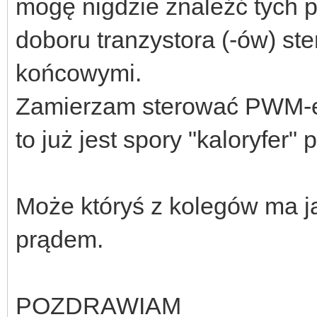
mogę nigdzie znaleźć tych 
doboru tranzystora (-ów) st
końcowymi.
Zamierzam sterować PWM-em
to już jest spory "kaloryfer" 
Może któryś z kolegów ma j
prądem.
POZDRAWIAM