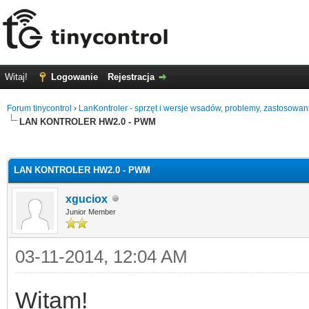
Witaj!
Logowanie
Rejestracja
Forum tinycontrol
›
LanKontroler - sprzęt i wersje wsadów, problemy, zastosowan
LAN KONTROLER HW2.0 - PWM
0
LAN KONTROLER HW2.0 - PWM
xguciox
Junior Member
03-11-2014, 12:04 AM
Witam!