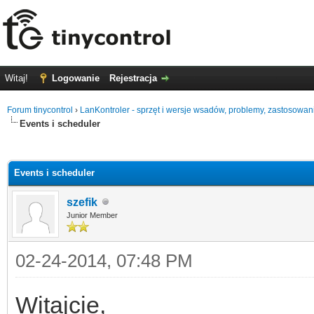
Witaj!
Logowanie
Rejestracja
Forum tinycontrol
›
LanKontroler - sprzęt i wersje wsadów, problemy, zastosowan
Events i scheduler
0
Events i scheduler
szefik
Junior Member
02-24-2014, 07:48 PM
Witajcie,