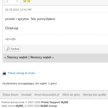
02-25-2014, 12:41 PM
proste i sprytne. Nie pomyślałem.
Dziękuję
<t></t>
Szukaj
«
Starszy wątek
|
Nowszy wątek
»
Pokaż wersję do druku
Użytkownicy przeglądający ten wątek: 1 gości
Ekipa forum
Kontakt
forum.tinycontrol.pl
Wróć do góry
Wersja bez grafiki
Polskie tłumaczenie © 2007-2026
Polski Support MyBB
Silnik forum
MyBB
, © 2002-2026
MyBB Group
.