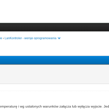
ie
›
LanKontroler - wersje oprogramowania
je temperaturę i wg ustalonych warunków załącza lub wyłącza wyjscie.