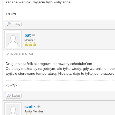
zadane warunki, wyjście było wyłączone.
<t></t>
Szukaj
pat
Member
02-25-2014, 11:50 AM
Drugi przekaźnik szeregowo sterowany scheduler'em.
Od biedy można by na jednym, ale tylko wtedy, gdy warunki tempe
wyjście sterowane temperaturą. Niestety, daje to tylko jednorazo
<t></t>
Szukaj
szefik
Junior Member