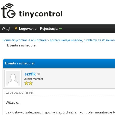
Witaj!
Logowanie
Rejestracja
Forum tinycontrol
›
LanKontroler - sprzęt i wersje wsadów, problemy, zastosowan
Events i scheduler
0 głosów - średnia: 0
1
2
3
4
5
Events i scheduler
szefik
Junior Member
02-24-2014, 07:48 PM
Witajcie,
Jak ustawić zależności typu: w ciągu dnia lan kontroler monitoru