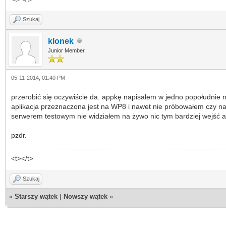
Szukaj
klonek
Junior Member
05-11-2014, 01:40 PM
przerobić się oczywiście da. appkę napisałem w jedno popołudnie n
aplikacja przeznaczona jest na WP8 i nawet nie próbowałem czy na 
serwerem testowym nie widziałem na żywo nic tym bardziej wejść 
pzdr.
<t></t>
Szukaj
«
Starszy wątek
|
Nowszy wątek
»