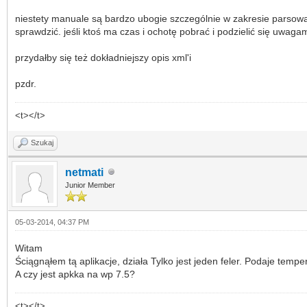
niestety manuale są bardzo ubogie szczególnie w zakresie parsowan
sprawdzić. jeśli ktoś ma czas i ochotę pobrać i podzielić się uwaga
przydałby się też dokładniejszy opis xml'i
pzdr.
<t></t>
Szukaj
netmati
Junior Member
05-03-2014, 04:37 PM
Witam
Ściągnąłem tą aplikacje, działa Tylko jest jeden feler. Podaje tempe
A czy jest apkka na wp 7.5?
<t></t>