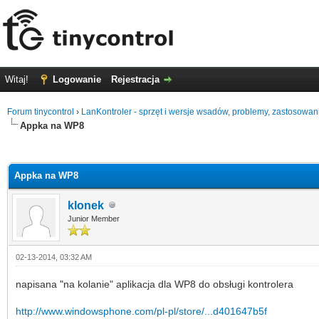
Witaj!
Logowanie
Rejestracja
Forum tinycontrol
›
LanKontroler - sprzęt i wersje wsadów, problemy, zastosowan
Appka na WP8
0 głosów - średnia: 0
1
2
3
4
5
Appka na WP8
klonek
Junior Member
02-13-2014, 03:32 AM
napisana "na kolanie" aplikacja dla WP8 do obsługi kontrolera
http://www.windowsphone.com/pl-pl/store/...d401647b5f