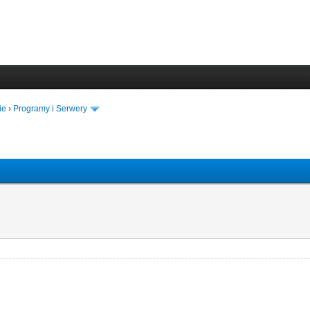
ie
›
Programy i Serwery