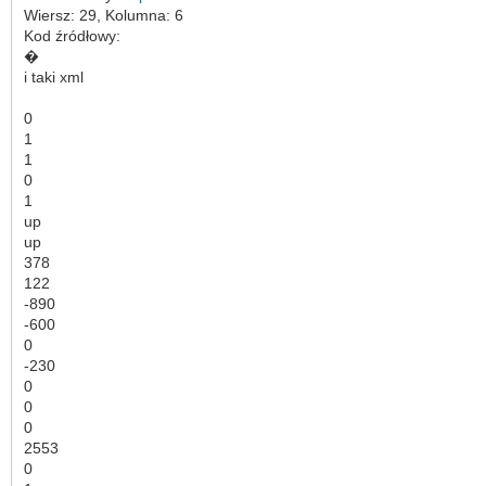
Wiersz: 29, Kolumna: 6
Kod źródłowy:
�
i taki xml
0
1
1
0
1
up
up
378
122
-890
-600
0
-230
0
0
0
2553
0