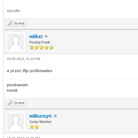
<t></t>
Szukaj
wilkxt
Posting Freak
10-25-2013, 01:10 PM
a przez tftp próbowales
pozdrawiam
tomek
Szukaj
wilkursyn
Junior Member