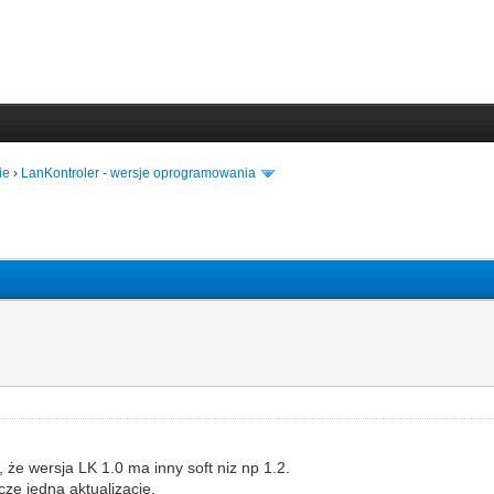
ie
›
LanKontroler - wersje oprogramowania
, że wersja LK 1.0 ma inny soft niz np 1.2.
ze jedną aktualizację.