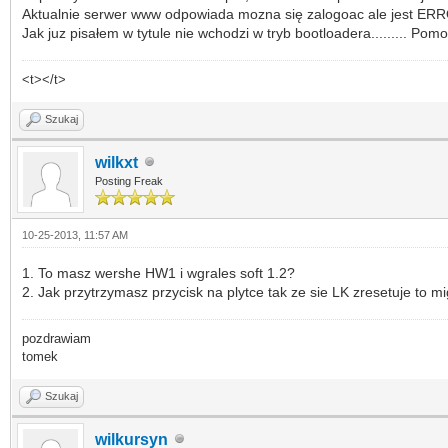
Aktualnie serwer www odpowiada mozna się zalogoac ale jest ERRO
Jak juz pisałem w tytule nie wchodzi w tryb bootloadera......... Pomo
<t></t>
Szukaj
wilkxt
Posting Freak
10-25-2013, 11:57 AM
1. To masz wershe HW1 i wgrales soft 1.2?
2. Jak przytrzymasz przycisk na plytce tak ze sie LK zresetuje to 
pozdrawiam
tomek
Szukaj
wilkursyn