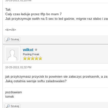
10-25-2013, 01:20 PM
Tak
Cały czas ładuje przez tftp bo mam 7
Jak przytrzymuje swith na 5 sec to led gaśnie, mignie raz słabo i zar
<t></t>
Szukaj
wilkxt
Posting Freak
10-25-2013, 01:32 PM
jak przytrzymasz przycisk to powinien sie załaczyc przekaxnik, a z
Jaką ostatnia wersje softu zaladowales?
pozdrawiam
tomek
Szukaj