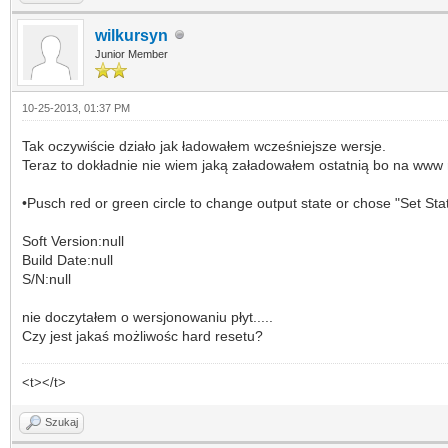
wilkursyn
Junior Member
10-25-2013, 01:37 PM
Tak oczywiście działo jak ładowałem wcześniejsze wersje.
Teraz to dokładnie nie wiem jaką załadowałem ostatnią bo na www 
•Pusch red or green circle to change output state or chose "Set Sta
Soft Version:null
Build Date:null
S/N:null
nie doczytałem o wersjonowaniu płyt.....
Czy jest jakaś możliwośc hard resetu?
<t></t>
Szukaj