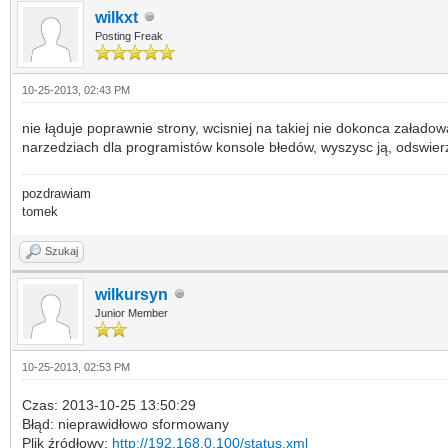
wilkxt
Posting Freak
10-25-2013, 02:43 PM
nie łąduje poprawnie strony, wcisniej na takiej nie dokonca załadow
narzedziach dla programistów konsole błedów, wyszysc ją, odswierz 
pozdrawiam
tomek
Szukaj
wilkursyn
Junior Member
10-25-2013, 02:53 PM
Czas: 2013-10-25 13:50:29
Błąd: nieprawidłowo sformowany
Plik źródłowy:
http://192.168.0.100/status.xml