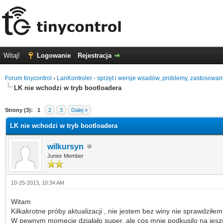
Witaj!
Logowanie
Rejestracja
Forum tinycontrol
›
LanKontroler - sprzęt i wersje wsadów, problemy, zastosowan
LK nie wchodzi w tryb bootloadera
0 głosów - średnia: 0
1
2
3
4
5
Strony (3):
1
2
3
Dalej »
LK nie wchodzi w tryb bootloadera
wilkursyn
Junior Member
10-25-2013, 10:34 AM
Witam
Kilkakrotne próby aktualizacji , nie jestem bez winy nie sprawdziłem
W pewnym momecie działało super, ale cos mnie podkusilo na jeszc