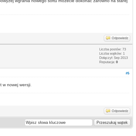
m powyzej wgrania nowego softu mozecie dokonać zarówno na starej
Odpowiedz
Liczba postów: 73
Liczba wątków: 1
Dołączył: Sep 2013
Reputacja:
0
#5
 w nowej wersji.
Odpowiedz