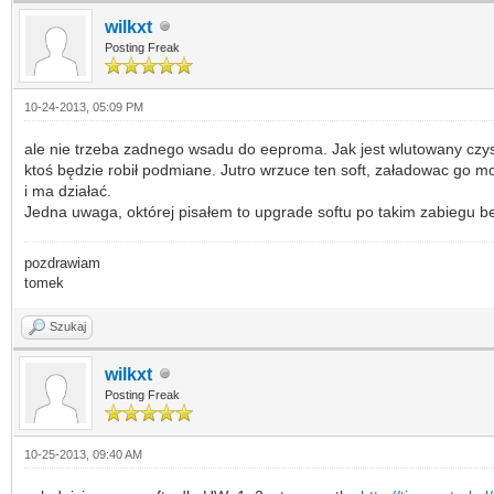
wilkxt
Posting Freak
10-24-2013, 05:09 PM
ale nie trzeba zadnego wsadu do eeproma. Jak jest wlutowany czyst
ktoś będzie robił podmiane. Jutro wrzuce ten soft, załadowac go mo
i ma działać.
Jedna uwaga, októrej pisałem to upgrade softu po takim zabiegu b
pozdrawiam
tomek
Szukaj
wilkxt
Posting Freak
10-25-2013, 09:40 AM