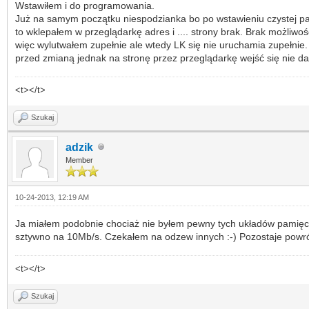
Wstawiłem i do programowania.
Już na samym początku niespodzianka bo po wstawieniu czystej pam
to wklepałem w przeglądarkę adres i .... strony brak. Brak możliwo
więc wylutwałem zupełnie ale wtedy LK się nie uruchamia zupełnie.
przed zmianą jednak na stronę przez przeglądarkę wejść się nie da
<t></t>
Szukaj
adzik
Member
10-24-2013, 12:19 AM
Ja miałem podobnie chociaż nie byłem pewny tych układów pamięci (
sztywno na 10Mb/s. Czekałem na odzew innych :-) Pozostaje powr
<t></t>
Szukaj