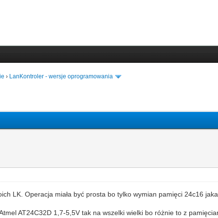
ie
›
LanKontroler - wersje oprogramowania
ch LK. Operacja miała być prosta bo tylko wymian pamięci 24c16 jaka je
mel AT24C32D 1,7-5,5V tak na wszelki wielki bo różnie to z pamięciam