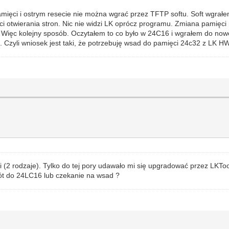
ięci i ostrym resecie nie można wgrać przez TFTP softu. Soft wgrałe
ści otwierania stron. Nic nie widzi LK oprócz programu. Zmiana pamięc
 Więc kolejny sposób. Oczytałem to co było w 24C16 i wgrałem do nowej
. Czyli wniosek jest taki, że potrzebuję wsad do pamięci 24c32 z LK H
2 rodzaje). Tylko do tej pory udawało mi się upgradować przez LKTools
ót do 24LC16 lub czekanie na wsad ?