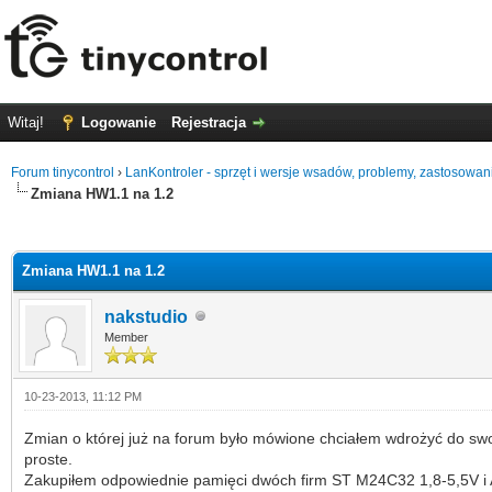
Witaj!
Logowanie
Rejestracja
Forum tinycontrol
›
LanKontroler - sprzęt i wersje wsadów, problemy, zastosowan
Zmiana HW1.1 na 1.2
0 głosów - średnia: 0
1
2
3
4
5
Zmiana HW1.1 na 1.2
nakstudio
Member
10-23-2013, 11:12 PM
Zmian o której już na forum było mówione chciałem wdrożyć do swoi
proste.
Zakupiłem odpowiednie pamięci dwóch firm ST M24C32 1,8-5,5V i At