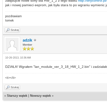
załądujcie nowe softy dla HW_1_2 z tego watku
http://tinycontrol.
jak i nowej pamieci eeprom, jak była stara to po wgraniu wymienic 
pozdrawiam
tomek
Szukaj
adzik
Member
10-26-2013, 10:36 AM
DZIAŁA! Wgrałem "lan_module_ver_3_18_HW_1_2.bin" i zadziałało o
<t></t>
Szukaj
«
Starszy wątek
|
Nowszy wątek
»