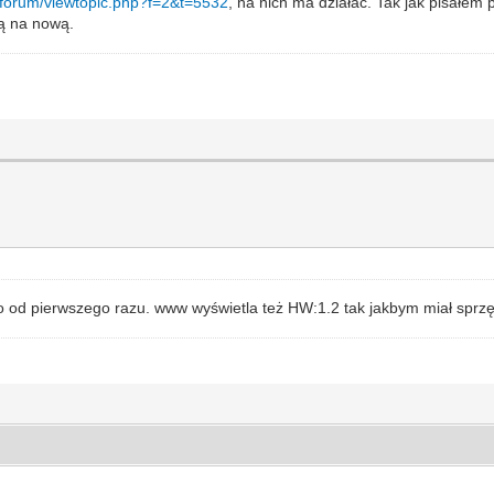
pl/forum/viewtopic.php?f=2&t=5532
, na nich ma działać. Tak jak pisałe
ją na nową.
d pierwszego razu. www wyświetla też HW:1.2 tak jakbym miał sprzęt