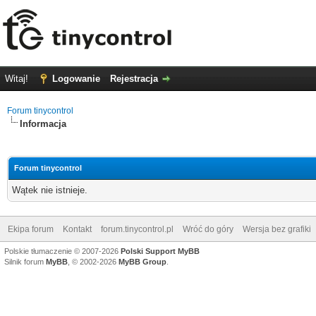
Witaj!
Logowanie
Rejestracja
Forum tinycontrol
Informacja
Forum tinycontrol
Wątek nie istnieje.
Ekipa forum
Kontakt
forum.tinycontrol.pl
Wróć do góry
Wersja bez grafiki
Polskie tłumaczenie © 2007-2026
Polski Support MyBB
Silnik forum
MyBB
, © 2002-2026
MyBB Group
.