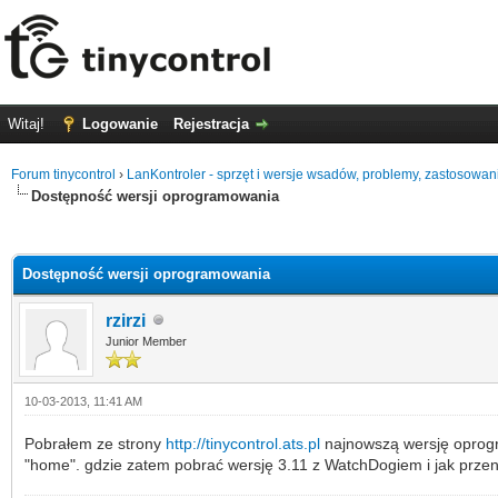
Witaj!
Logowanie
Rejestracja
Forum tinycontrol
›
LanKontroler - sprzęt i wersje wsadów, problemy, zastosowan
Dostępność wersji oprogramowania
0 głosów - średnia: 0
1
2
3
4
5
Dostępność wersji oprogramowania
rzirzi
Junior Member
10-03-2013, 11:41 AM
Pobrałem ze strony
http://tinycontrol.ats.pl
najnowszą wersję oprogra
"home". gdzie zatem pobrać wersję 3.11 z WatchDogiem i jak przeni