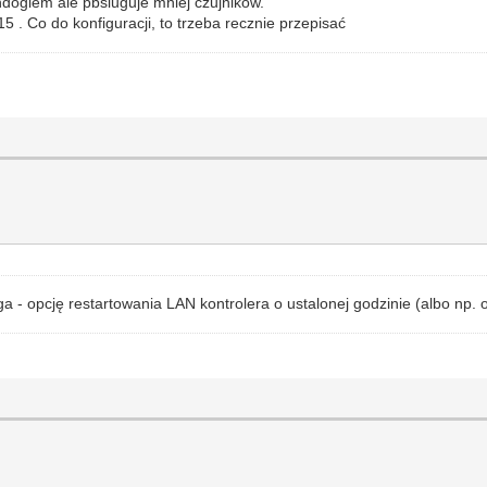
chdogiem ale pbsluguje mniej czujników.
. Co do konfiguracji, to trzeba recznie przepisać
a - opcję restartowania LAN kontrolera o ustalonej godzinie (albo np. 