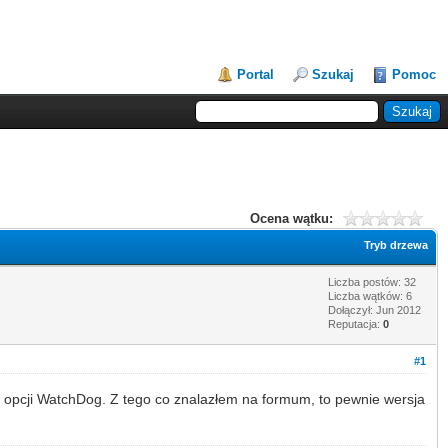
Portal
Szukaj
Pomoc
Ocena wątku:
Tryb drzewa
Liczba postów: 32
Liczba wątków: 6
Dołączył: Jun 2012
Reputacja:
0
#1
m opcji WatchDog. Z tego co znalazłem na formum, to pewnie wersja