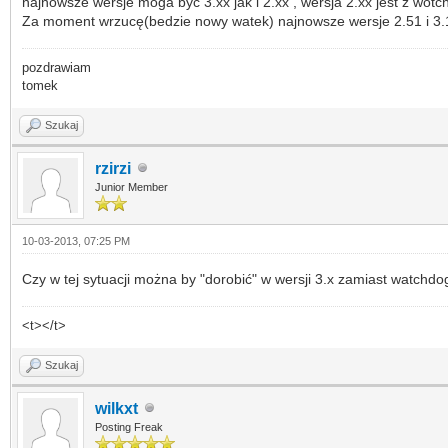
najnowsze wersje moga być 3.xx jak i 2.xx , wersja 2.xx jest z wot
Za moment wrzucę(bedzie nowy watek) najnowsze wersje 2.51 i 3.15 
pozdrawiam
tomek
Szukaj
rzirzi
Junior Member
10-03-2013, 07:25 PM
Czy w tej sytuacji można by "dorobić" w wersji 3.x zamiast watchdog
<t></t>
Szukaj
wilkxt
Posting Freak