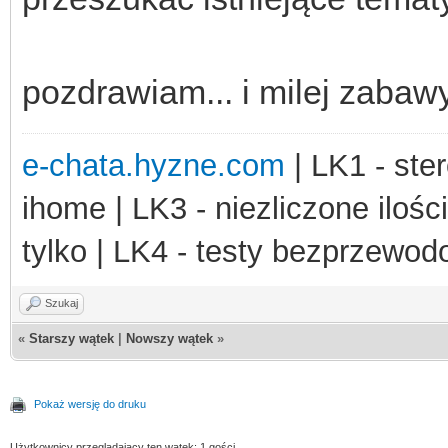
pozdrawiam... i milej zabawy
e-chata.hyzne.com
| LK1 - ster
ihome | LK3 - niezliczone ilośc
tylko | LK4 - testy bezprzewo
Szukaj
«
Starszy wątek
|
Nowszy wątek
»
Pokaż wersję do druku
Użytkownicy przeglądający ten wątek: 1 gości