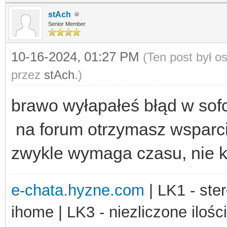
stAch
Senior Member
10-16-2024, 01:27 PM
(Ten post był 
przez
stAch
.)
brawo wyłapałeś błąd w sofc
na forum otrzymasz wsparci
zwykle wymaga czasu, nie ka
e-chata.hyzne.com
| LK1 - ster
ihome | LK3 - niezliczone ilośc