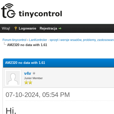
Witaj!
Logowanie
Rejestracja
Forum tinycontrol
›
LanKontroler - sprzęt i wersje wsadów, problemy, zastosowan
AM2320 no data with 1.61
0
AM2320 no data with 1.61
v4v
Junior Member
07-10-2024, 05:54 PM
Hi,