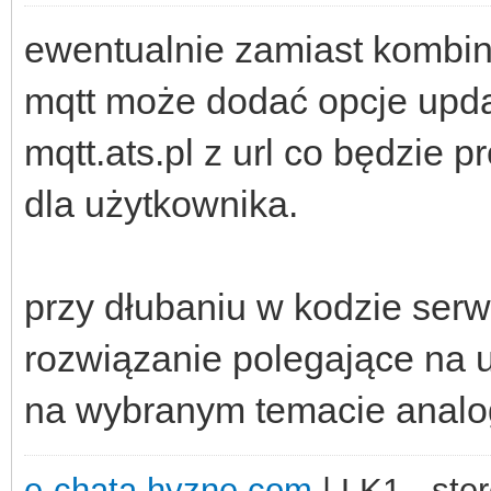
ewentualnie zamiast kombin
mqtt może dodać opcje upd
mqtt.ats.pl z url co będzie
dla użytkownika.
przy dłubaniu w kodzie ser
rozwiązanie polegające na
na wybranym temacie analog
e-chata.hyzne.com
| LK1 - ster