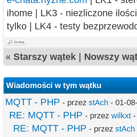
ihome | LK3 - niezliczone ilośc
tylko | LK4 - testy bezprzewo
Szukaj
«
Starszy wątek
|
Nowszy wą
Wiadomości w tym wątku
MQTT - PHP
- przez
stAch
- 01-08
RE: MQTT - PHP
- przez
wilkxt
-
RE: MQTT - PHP
- przez
stAch