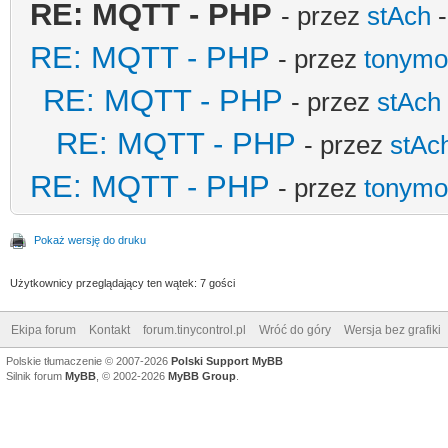
RE: MQTT - PHP
- przez
stAch
-
RE: MQTT - PHP
- przez
tonymo
RE: MQTT - PHP
- przez
stAch
RE: MQTT - PHP
- przez
stAc
RE: MQTT - PHP
- przez
tonymo
Pokaż wersję do druku
Użytkownicy przeglądający ten wątek: 7 gości
Ekipa forum
Kontakt
forum.tinycontrol.pl
Wróć do góry
Wersja bez grafiki
Polskie tłumaczenie © 2007-2026
Polski Support MyBB
Silnik forum
MyBB
, © 2002-2026
MyBB Group
.