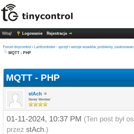
Witaj!
Logowanie
Rejestracja
Forum tinycontrol
›
LanKontroler - sprzęt i wersje wsadów, problemy, zastosowan
MQTT - PHP
0
MQTT - PHP
stAch
Senior Member
01-11-2024, 10:37 PM
(Ten post był o
przez
stAch
.)