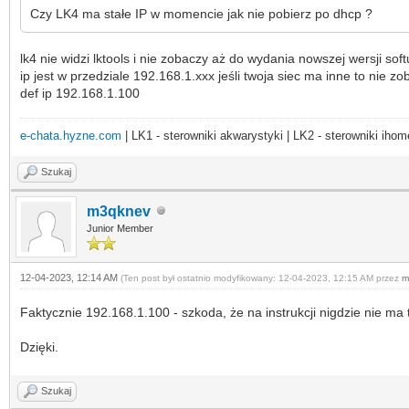
Czy LK4 ma stałe IP w momencie jak nie pobierz po dhcp ?
lk4 nie widzi lktools i nie zobaczy aż do wydania nowszej wersji soft
ip jest w przedziale 192.168.1.xxx jeśli twoja siec ma inne to nie z
def ip 192.168.1.100
e-chata.hyzne.com
| LK1 - sterowniki akwarystyki | LK2 - sterowniki ihom
Szukaj
m3qknev
Junior Member
12-04-2023, 12:14 AM
(Ten post był ostatnio modyfikowany: 12-04-2023, 12:15 AM przez
m
Faktycznie 192.168.1.100 - szkoda, że na instrukcji nigdzie nie ma
Dzięki.
Szukaj