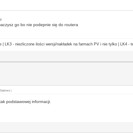
u
obaczysz go bo nie podepnie się do routera
e | LK3 - niezliczone ilości wersji/nakładek na farmach PV i nie tylko | LK4 
3qknev
.)
 tak podstawowej informacji.