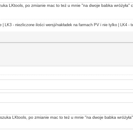
ą szuka LKtools, po zmianie mac to też u mnie "na dwoje babka wróżyła"
e | LK3 - niezliczone ilości wersji/nakładek na farmach PV i nie tylko | LK4 
rą szuka LKtools, po zmianie mac to też u mnie "na dwoje babka wróżyła