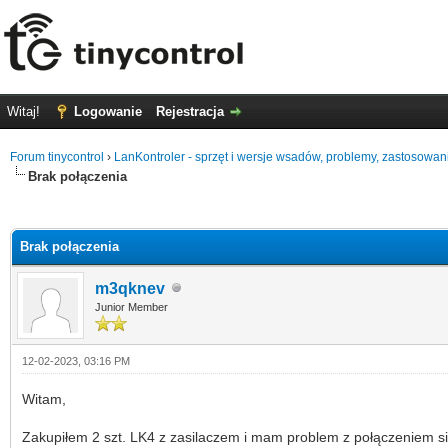
Witaj!
Logowanie
Rejestracja
Forum tinycontrol
›
LanKontroler - sprzęt i wersje wsadów, problemy, zastosowan
Brak połączenia
0 głosów - średnia: 0
1
2
3
4
5
Brak połączenia
m3qknev
Junior Member
12-02-2023, 03:16 PM
Witam,
Zakupiłem 2 szt. LK4 z zasilaczem i mam problem z połączeniem si