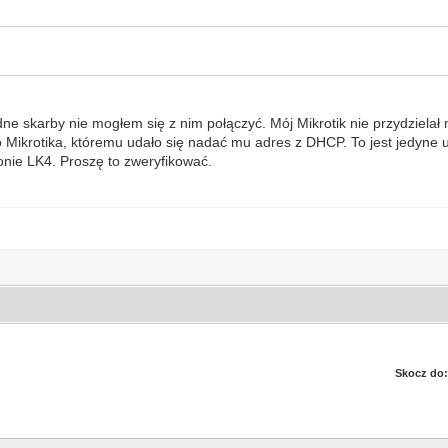
 skarby nie mogłem się z nim połączyć. Mój Mikrotik nie przydzielał m
o Mikrotika, któremu udało się nadać mu adres z DHCP. To jest jedyne
onie LK4. Proszę to zweryfikować.
Skocz do: