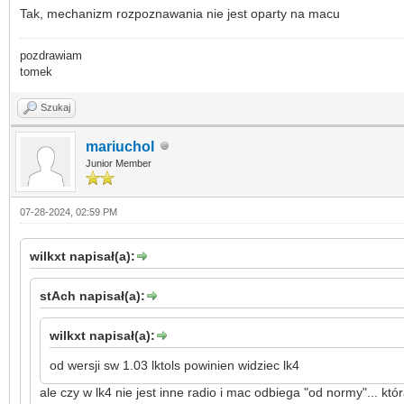
Tak, mechanizm rozpoznawania nie jest oparty na macu
pozdrawiam
tomek
Szukaj
mariuchol
Junior Member
07-28-2024, 02:59 PM
wilkxt napisał(a):
stAch napisał(a):
wilkxt napisał(a):
od wersji sw 1.03 lktols powinien widziec lk4
ale czy w lk4 nie jest inne radio i mac odbiega "od normy"... k