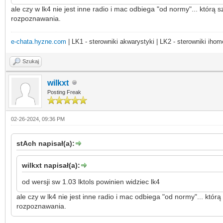
ale czy w lk4 nie jest inne radio i mac odbiega "od normy"... któr
rozpoznawania.
e-chata.hyzne.com
| LK1 - sterowniki akwarystyki | LK2 - sterowniki ihom
Szukaj
wilkxt
Posting Freak
02-26-2024, 09:36 PM
stAch napisał(a):
wilkxt napisał(a):
od wersji sw 1.03 lktols powinien widziec lk4
ale czy w lk4 nie jest inne radio i mac odbiega "od normy"... któ
rozpoznawania.