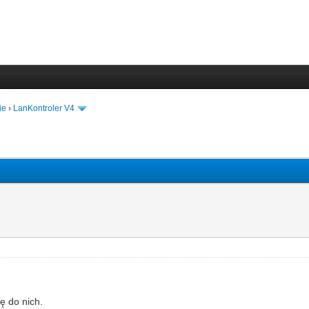
ie
›
LanKontroler V4
ę do nich.