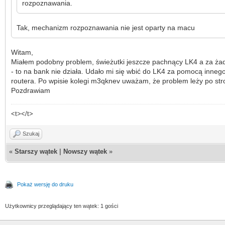
rozpoznawania.
Tak, mechanizm rozpoznawania nie jest oparty na macu
Witam,
Miałem podobny problem, świeżutki jeszcze pachnący LK4 a za żadne
- to na bank nie działa. Udało mi się wbić do LK4 za pomocą inneg
routera. Po wpisie kolegi m3qknev uważam, że problem leży po str
Pozdrawiam
<t></t>
Szukaj
«
Starszy wątek
|
Nowszy wątek
»
Pokaż wersję do druku
Użytkownicy przeglądający ten wątek: 1 gości