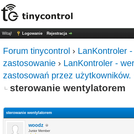
Witaj!
Logowanie
Rejestracja
Forum tinycontrol
›
LanKontroler -
zastosowanie
›
LanKontroler - we
zastosowań przez użytkowników.
sterowanie wentylatorem
0
sterowanie wentylatorem
woodz
Junior Member