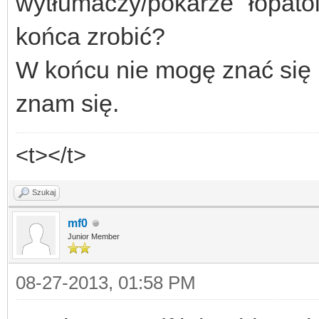
wytłumaczy/pokarze "łopatol
końca zrobić?
W końcu nie mogę znać się 
znam się.
<t></t>
Szukaj
mf0
Junior Member
08-27-2013, 01:58 PM