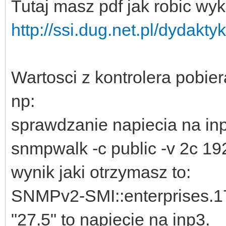
Tutaj masz pdf jak robic wy
http://ssi.dug.net.pl/dydakty
Wartosci z kontrolera pobie
np:
sprawdzanie napiecia na in
snmpwalk -c public -v 2c 19
wynik jaki otrzymasz to:
SNMPv2-SMI::enterprises.1
"27.5" to napiecie na inp3.