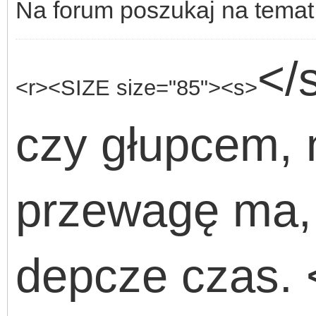
Na forum poszukaj na temat 
</
<r><SIZE size="85"><s>
czy głupcem, 
przewagę ma, 
depcze czas. 