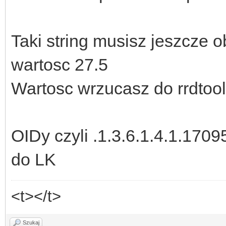
Taki string musisz jeszcze 
wartosc 27.5
Wartosc wrzucasz do rrdtool
OIDy czyli .1.3.6.1.4.1.170
do LK
<t></t>
Szukaj