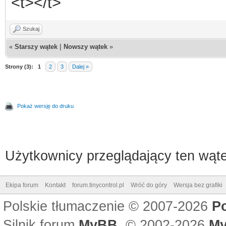
<t></t>
Szukaj
«
Starszy wątek
|
Nowszy wątek
»
Strony (3):
1
2
3
Dalej »
Pokaż wersję do druku
Użytkownicy przeglądający ten wąte
Ekipa forum
Kontakt
forum.tinycontrol.pl
Wróć do góry
Wersja bez grafiki
Polskie tłumaczenie © 2007-2026
P
Silnik forum
MyBB
, © 2002-2026
My