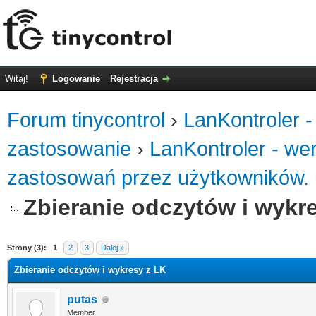
Witaj!
Logowanie
Rejestracja
Forum tinycontrol
›
LanKontroler -
zastosowanie
›
LanKontroler - we
zastosowań przez użytkowników.
Zbieranie odczytów i wykr
0
Strony (3):
1
2
3
Dalej »
Zbieranie odczytów i wykresy z LK
putas
Member