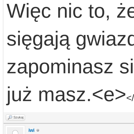
Więc nic to, ż
sięgają gwiaz
zapominasz si
już masz.<e>
<
Szukaj
iwi