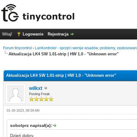
Witaj!
Logowanie
Rejestracja
Forum tinycontrol
›
LanKontroler - sprzęt i wersje wsadów, problemy, zastosowan
Aktualizacja LK4 SW 1.01-strip | HW 1.0 - "Unknown error"
0 głosów - średnia: 0
1
2
3
4
5
Aktualizacja LK4 SW 1.01-strip | HW 1.0 - "Unknown error"
wilkxt
Posting Freak
01-26-2023, 08:39 AM
sobotprz napisał(a):
Dzień dobry,