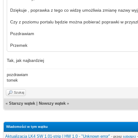
Dziękuje , poprawka z tego co widzę umożliwia zmianę nazwy wyj
Czy z poziomu portalu będzie można pobierać poprawki w przyszł
Pozdrawiam
Przemek
Tak, jak najbardziej
pozdrawiam
tomek
Szukaj
«
Starszy wątek
|
Nowszy wątek
»
Wiadomości w tym wątku
Aktualizacja LK4 SW 1.01-strip | HW 1.0 - "Unknown error"
- przez
sobotprz
-