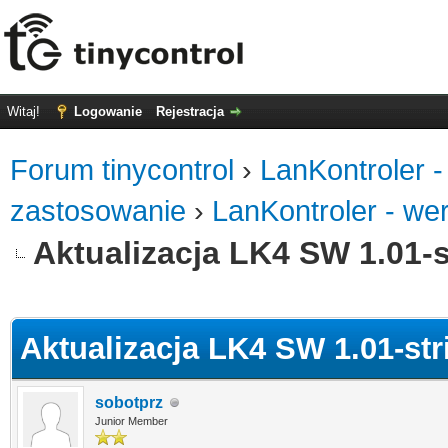
Witaj!
Logowanie
Rejestracja
Forum tinycontrol
›
LanKontroler -
zastosowanie
›
LanKontroler - we
Aktualizacja LK4 SW 1.01-s
0
Aktualizacja LK4 SW 1.01-str
sobotprz
Junior Member