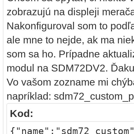
zobrazujú na displeji mera
Nakonfiguroval som to podľ
ale mne to nejde, ak ma niek
som sa ho. Prípadne aktuali
modul na SDM72DV2. Ďak
Vo vašom zozname mi chýbaj
napríklad: sdm72_custom_pr
Kod:
{"name":"sdm72_custom