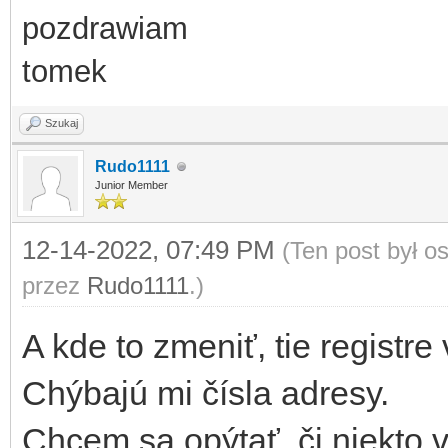
pozdrawiam
tomek
Szukaj
Rudo1111
Junior Member
12-14-2022, 07:49 PM
(Ten post był 
przez
Rudo1111
.)
A kde to zmeniť, tie regist
Chýbajú mi čísla adresy.
Chcem sa opýtať, či niekto v