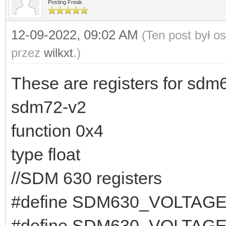
Posting Freak
12-09-2022, 09:02 AM
(Ten post był o
przez
wilkxt
.)
These are registers for sdm6
sdm72-v2
function 0x4
type float
//SDM 630 registers
#define SDM630_VOLTAGE1
#define SDM630_VOLTAGE2