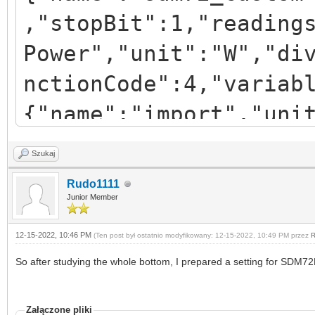
,"stopBit":1,"reading
Power","unit":"W","di
nctionCode":4,"variab
{"name":"import","uni
ress":72,"functionCod
Szukaj
{"name":"export","uni
Rudo1111
ress":74,"functionCod
Junior Member
{"name":"total
12-15-2022, 10:46 PM
(Ten post był ostatnio modyfikowany: 12-15-2022, 10:49 PM przez
R
energy","unit":"kwh",
So after studying the whole bottom, I prepared a setting for SDM72
,"functionCode":4,"va
Załączone pliki