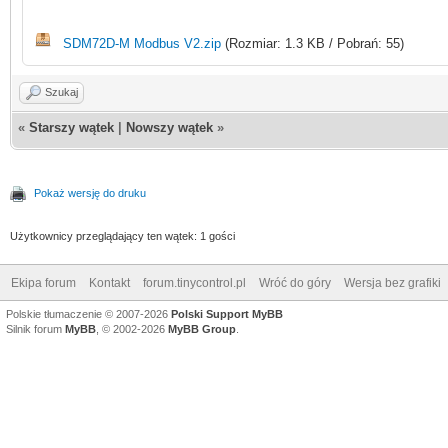
total
SDM72D-M Modbus V2.zip
(Rozmiar: 1.3 KB / Pobrań: 55)
ene","unit":"kwh","di
unctionCode":4,"varia
Szukaj
«
Starszy wątek
|
Nowszy wątek
»
Pokaż wersję do druku
Użytkownicy przeglądający ten wątek: 1 gości
Ekipa forum
Kontakt
forum.tinycontrol.pl
Wróć do góry
Wersja bez grafiki
Polskie tłumaczenie © 2007-2026
Polski Support MyBB
Silnik forum
MyBB
, © 2002-2026
MyBB Group
.