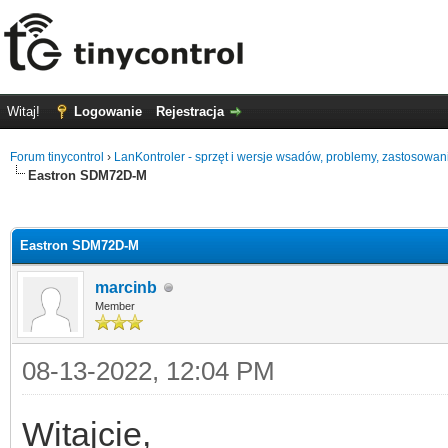
Witaj!
Logowanie
Rejestracja
Forum tinycontrol
›
LanKontroler - sprzęt i wersje wsadów, problemy, zastosowan
Eastron SDM72D-M
0
Eastron SDM72D-M
marcinb
Member
08-13-2022, 12:04 PM
Witajcie,