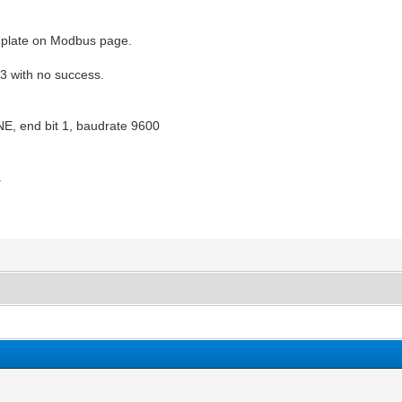
emplate on Modbus page.
g3 with no success.
ONE, end bit 1, baudrate 9600
.