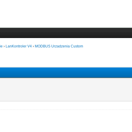
ie
›
LanKontroler V4
›
MODBUS Urzadzenia Custom