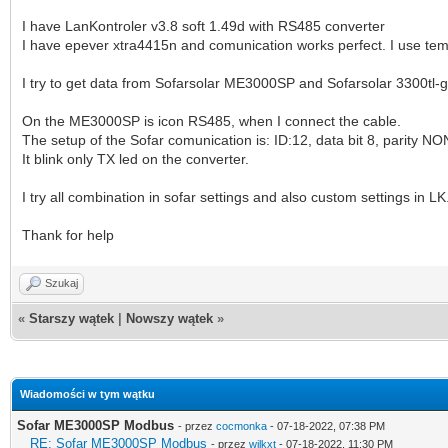
I have LanKontroler v3.8 soft 1.49d with RS485 converter
I have epever xtra4415n and comunication works perfect. I use t
I try to get data from Sofarsolar ME3000SP and Sofarsolar 3300tl-
On the ME3000SP is icon RS485, when I connect the cable.
The setup of the Sofar comunication is: ID:12, data bit 8, parity N
It blink only TX led on the converter.
I try all combination in sofar settings and also custom settings in LK
Thank for help
Szukaj
«
Starszy wątek
|
Nowszy wątek
»
Wiadomości w tym wątku
Sofar ME3000SP Modbus
- przez
cocmonka
- 07-18-2022, 07:38 PM
RE: Sofar ME3000SP Modbus
- przez
wilkxt
- 07-18-2022, 11:30 PM