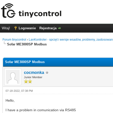
Witaj!
Logowanie
Rejestracja
Forum tinycontrol
›
LanKontroler - sprzęt i wersje wsadów, problemy, zastosowan
Sofar ME3000SP Modbus
0 głosów - średnia: 0
1
2
3
4
5
Sofar ME3000SP Modbus
cocmonka
Junior Member
07-18-2022, 07:38 PM
Hello,
I have a problem in comunication via RS485