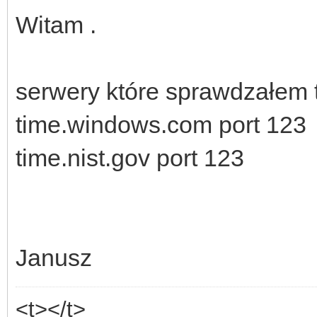
Witam .
serwery które sprawdzałem t
time.windows.com port 123
time.nist.gov port 123
Janusz
<t></t>