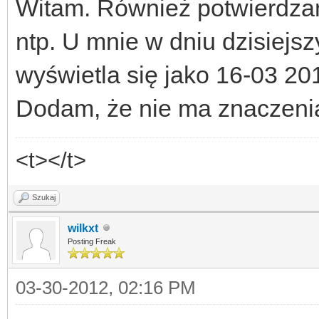
Witam. Również potwierdza
ntp. U mnie w dniu dzisiejs
wyświetla się jako 16-03 20
Dodam, że nie ma znaczeni
<t></t>
Szukaj
wilkxt
Posting Freak
03-30-2012, 02:16 PM