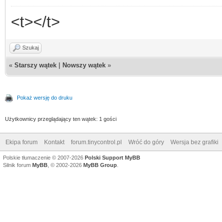
<t></t>
Szukaj
«
Starszy wątek
|
Nowszy wątek
»
Pokaż wersję do druku
Użytkownicy przeglądający ten wątek: 1 gości
Ekipa forum
Kontakt
forum.tinycontrol.pl
Wróć do góry
Wersja bez grafiki
Polskie tłumaczenie © 2007-2026
Polski Support MyBB
Silnik forum
MyBB
, © 2002-2026
MyBB Group
.