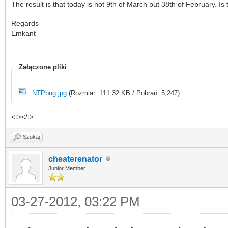
The result is that today is not 9th of March but 38th of February.
Regards
Emkant
Załączone pliki
NTPbug.jpg
(Rozmiar: 111.32 KB / Pobrań: 5,247)
<t></t>
Szukaj
cheaterenator
Junior Member
03-27-2012, 03:22 PM