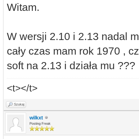
Witam.
W wersji 2.10 i 2.13 nadal
cały czas mam rok 1970 , czy
soft na 2.13 i działa mu ???
<t></t>
Szukaj
wilkxt
Posting Freak