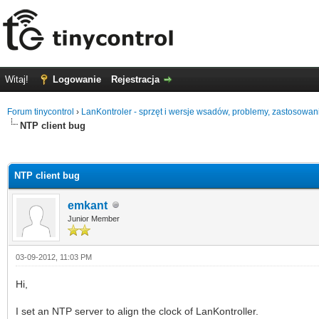
Witaj!
Logowanie
Rejestracja
Forum tinycontrol
›
LanKontroler - sprzęt i wersje wsadów, problemy, zastosowan
NTP client bug
0
NTP client bug
emkant
Junior Member
03-09-2012, 11:03 PM
Hi,
I set an NTP server to align the clock of LanKontroller.