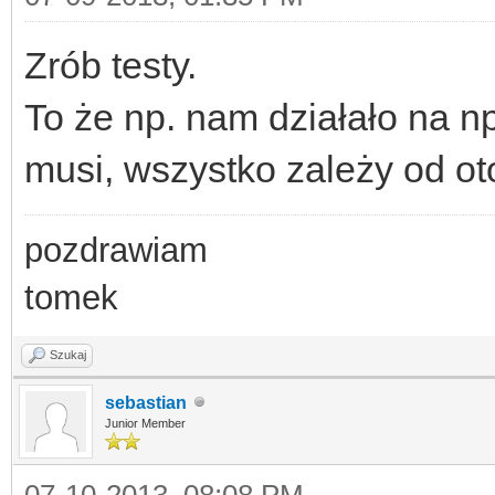
Zrób testy.
To że np. nam działało na n
musi, wszystko zależy od ot
pozdrawiam
tomek
Szukaj
sebastian
Junior Member
07-10-2013, 08:08 PM