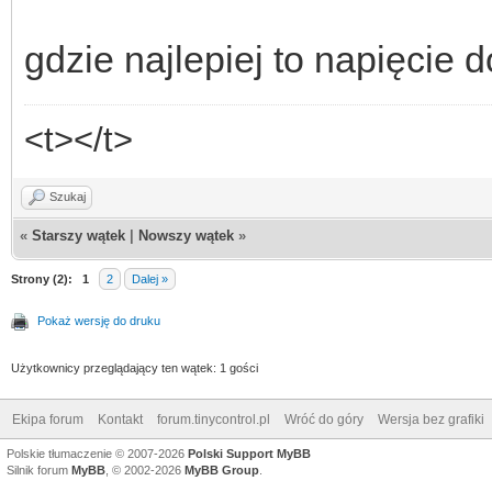
gdzie najlepiej to napięcie 
<t></t>
Szukaj
«
Starszy wątek
|
Nowszy wątek
»
Strony (2):
1
2
Dalej »
Pokaż wersję do druku
Użytkownicy przeglądający ten wątek: 1 gości
Ekipa forum
Kontakt
forum.tinycontrol.pl
Wróć do góry
Wersja bez grafiki
Polskie tłumaczenie © 2007-2026
Polski Support MyBB
Silnik forum
MyBB
, © 2002-2026
MyBB Group
.