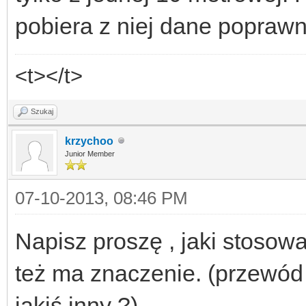
pobiera z niej dane poprawn
<t></t>
Szukaj
krzychoo
Junior Member
07-10-2013, 08:46 PM
Napisz proszę , jaki stosowa
też ma znaczenie. (przewód 
jakiś inny ?)