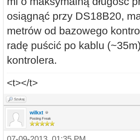
mi o maksymalną długość p
osiągnąć przy DS18B20, ma
metrów od bazowego kontrol
radę puścić po kablu (~35m)
kontrolera.
<t></t>
Szukaj
wilkxt
Posting Freak
07-09-2013, 01:35 PM