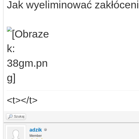
Jak wyeliminować zakłócen
<t></t>
Szukaj
adzik
Member