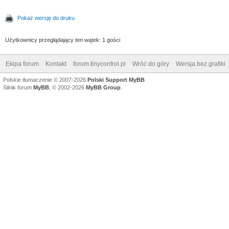
x.replace("ą","a").re
Pokaż wersję do druku
"e").replace("ł","l")
Użytkownicy przeglądający ten wątek: 1 gości
ś","s").replace("ó","
Ekipa forum
Kontakt
forum.tinycontrol.pl
Wróć do góry
Wersja bez grafiki
Polskie tłumaczenie © 2007-2026
Polski Support MyBB
x =
Silnik forum
MyBB
, © 2002-2026
MyBB Group
.
x.replace("Ą","A").re
"E").replace("Ł","L")
Ś","S").replace("Ó","
x = x.replace(
{|}_]/g,"");
return x;