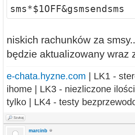
sms*$1OFF&gsmsendsms
<iframe id="b" s
!important;"></iframe
159 znaków)<br/>
niskich rachunków za smsy..
<textarea type
będzie aktualizowany wraz
rows="4" cols="40" ma
placeholder="Treść wi
e-chata.hyzne.com
| LK1 - ster
</textarea><br/>
ihome | LK3 - niezliczone ilośc
Nr. odbiorcy: <
tylko | LK4 - testy bezprzewo
id="tel" value="" max
Szukaj
placeholder="12345678
marcinb