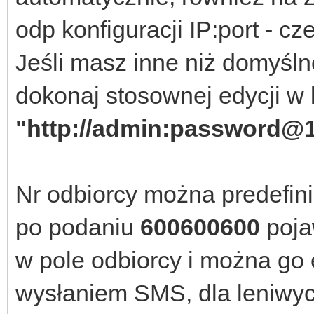
odp konfiguracji IP:port - c
Jeśli masz inne niż domyśl
dokonaj stosownej edycji w l
"http://admin:password@1
Nr odbiorcy można predefin
po podaniu
600600600
poja
w pole odbiorcy i można go
wysłaniem SMS, dla leniwych