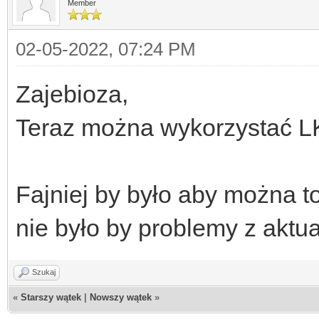
Member
id="run">Wyślij SMS</
<script>
02-05-2022, 07:24 PM
function f(
Zajebioza,
const regex 
Teraz można wykorzystać L
`~@#$%^_&*){|}'"]/g;
x = x.toLo
Fajniej by było aby można 
return f
x.match(regex) ? true
nie było by problemy z aktu
}
Szukaj
function r(
«
Starszy wątek
|
Nowszy wątek
»
x =