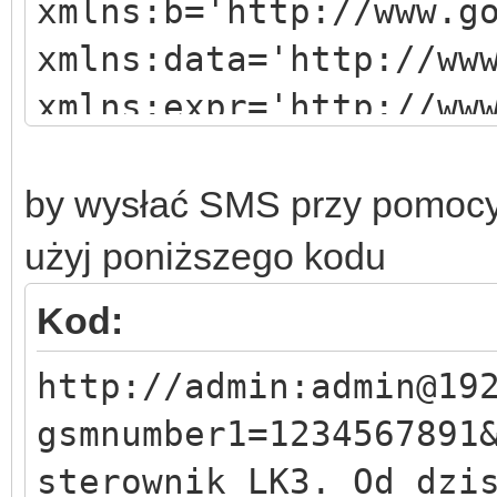
xmlns:b='http://www.g
xmlns:data='http://ww
xmlns:expr='http://ww
>
<head>
by wysłać SMS przy pomoc
<title>Bramka LK3
użyj poniższego kodu
<meta content=
Kod:
charset=windows-1250'
http://admin:admin@19
Type'/>
gsmnumber1=1234567891
</head>
sterownik LK3. Od dzi
<body>