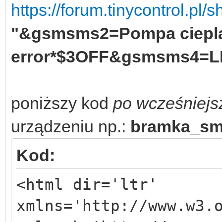
https://forum.tinycontrol.pl
"&gsmsms2=Pompa ciepla
error*$3OFF&gsmsms4=LK 
poniższy kod
po wcześniejs
urządzeniu np.:
bramka_sm
Kod:
<html dir='ltr'
xmlns='http://www.w3.