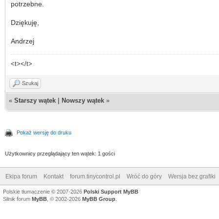
potrzebne.
Dziękuję,
Andrzej
<t></t>
Szukaj
«
Starszy wątek
|
Nowszy wątek
»
Pokaż wersję do druku
Użytkownicy przeglądający ten wątek: 1 gości
Ekipa forum
Kontakt
forum.tinycontrol.pl
Wróć do góry
Wersja bez grafiki
Polskie tłumaczenie © 2007-2026
Polski Support MyBB
Silnik forum
MyBB
, © 2002-2026
MyBB Group
.