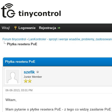
Witaj!
Logowanie
Rejestracja
Forum tinycontrol
›
LanKontroler - sprzęt i wersje wsadów, problemy, zastosowan
Płytka resetera PoE
0
Płytka resetera PoE
szefik
Junior Member
06-06-2013, 03:01 PM
Witam,
Mam pytanie o płytke resetera PoE - z tego co widzę zasilanie PoE 