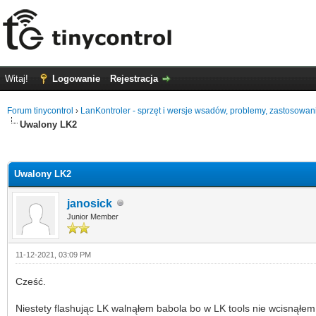
Witaj!
Logowanie
Rejestracja
Forum tinycontrol
›
LanKontroler - sprzęt i wersje wsadów, problemy, zastosowan
Uwalony LK2
0 głosów - średnia: 0
1
2
3
4
5
Uwalony LK2
janosick
Junior Member
11-12-2021, 03:09 PM
Cześć.
Niestety flashując LK walnąłem babola bo w LK tools nie wcisnąłem p