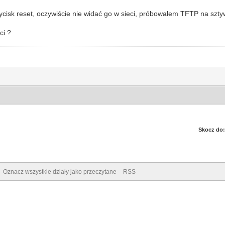
ycisk reset, oczywiście nie widać go w sieci, próbowałem TFTP na sztyw
ci ?
Skocz do:
Oznacz wszystkie działy jako przeczytane
RSS