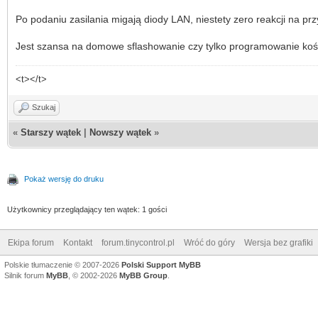
Po podaniu zasilania migają diody LAN, niestety zero reakcji na prz
Jest szansa na domowe sflashowanie czy tylko programowanie koś
<t></t>
Szukaj
«
Starszy wątek
|
Nowszy wątek
»
Pokaż wersję do druku
Użytkownicy przeglądający ten wątek: 1 gości
Ekipa forum
Kontakt
forum.tinycontrol.pl
Wróć do góry
Wersja bez grafiki
Polskie tłumaczenie © 2007-2026
Polski Support MyBB
Silnik forum
MyBB
, © 2002-2026
MyBB Group
.