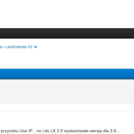
ie
›
LanKontroler V3
rzycisku Use IP... no i do LK 2.0 wystartowała wersja dla 3.8...