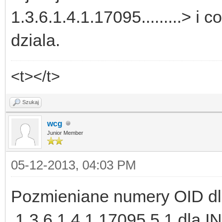
1.3.6.1.4.1.17095.........> i 
dziala.
<t></t>
Szukaj
wcg
Junior Member
05-12-2013, 04:03 PM
Pozmieniane numery OID dl
.1.3.6.1.4.1.17095.5.1 dla I