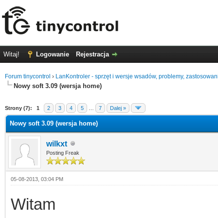
Witaj!
Logowanie
Rejestracja
Forum tinycontrol
›
LanKontroler - sprzęt i wersje wsadów, problemy, zastosowan
Nowy soft 3.09 (wersja home)
0
Strony (7):
1
2
3
4
5
…
7
Dalej »
Nowy soft 3.09 (wersja home)
wilkxt
Posting Freak
05-08-2013, 03:04 PM
Witam