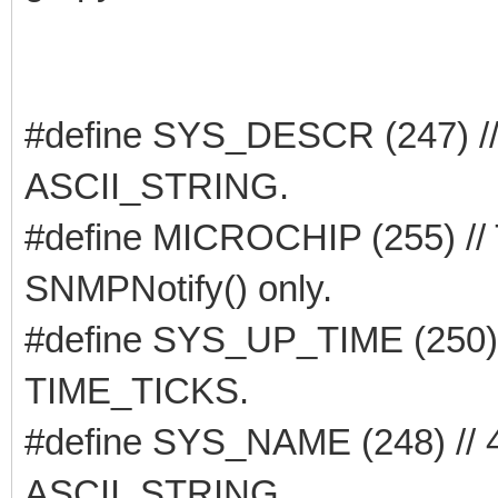
#define SYS_DESCR (247) //
ASCII_STRING.
#define MICROCHIP (255) // T
SNMPNotify() only.
#define SYS_UP_TIME (250) 
TIME_TICKS.
#define SYS_NAME (248) // 
ASCII_STRING.