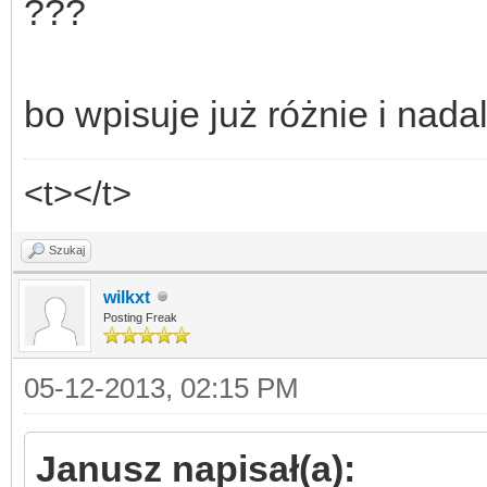
???
bo wpisuje już różnie i nadal
<t></t>
Szukaj
wilkxt
Posting Freak
05-12-2013, 02:15 PM
Janusz napisał(a):