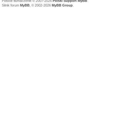
Polskie tłumaczenie © 2007-2026
Polski Support MyBB
Silnik forum
MyBB
, © 2002-2026
MyBB Group
.