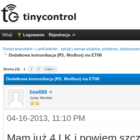
Witaj!
Logowanie
Rejestracja
Forum tinycontrol
›
LanKontroler - sprzęt i wersje wsadów, problemy, zastosowan
Dodatkowa komunikacja (RS, Modbus) via ETH0
0
Strony (3):
1
2
3
Dalej »
Dodatkowa komunikacja (RS, Modbus) via ETH0
boe666
Junior Member
04-16-2013, 11:10 PM
Mam już 4 LK i powiem szcze