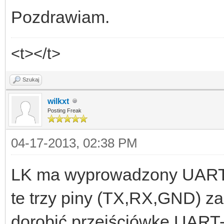
Pozdrawiam.
<t></t>
Szukaj
wilkxt
Posting Freak
04-17-2013, 02:38 PM
LK ma wyprowadzony UART (
te trzy piny (TX,RX,GND) za
dorobić przejściówke UART-