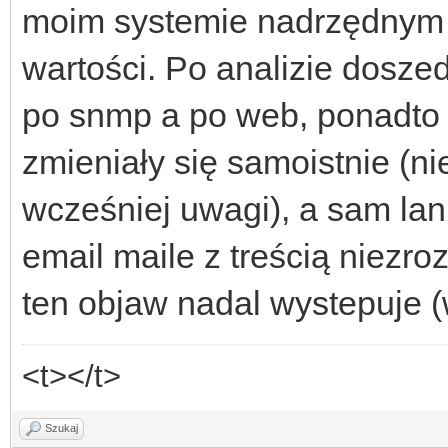
moim systemie nadrzędnym n
wartości. Po analizie dosze
po snmp a po web, ponadto t
zmieniały się samoistnie (n
wcześniej uwagi), a sam lank
email maile z treścią niezro
ten objaw nadal wystepuje (w
<t></t>
Szukaj