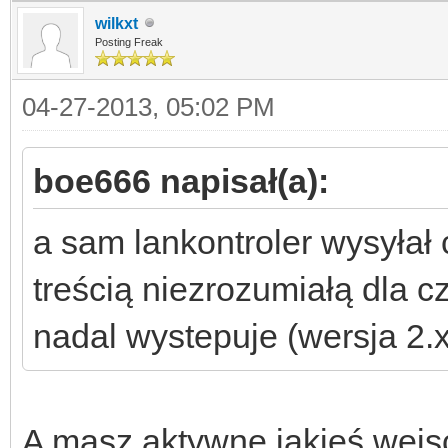
wilkxt
Posting Freak
04-27-2013, 05:02 PM
boe666 napisał(a):
a sam lankontroler wysyłał 
treścią niezrozumiałą dla c
nadal wystepuje (wersja 2.x
A masz aktywne jakieś wejs