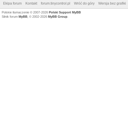
Ekipa forum
Kontakt
forum.tinycontrol.pl
Wróć do góry
Wersja bez grafiki
Polskie tłumaczenie © 2007-2026
Polski Support MyBB
Silnik forum
MyBB
, © 2002-2026
MyBB Group
.