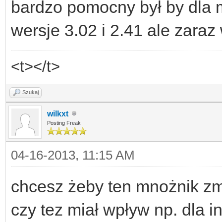
bardzo pomocny był by dla 
wersje 3.02 i 2.41 ale zar
<t></t>
Szukaj
wilkxt
Posting Freak
04-16-2013, 11:15 AM
chcesz żeby ten mnożnik zmi
czy tez miał wpływ np. dla i