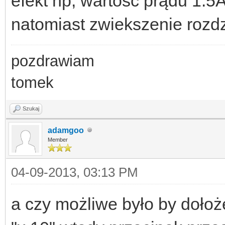
efekt np, wartośc prądu 1.5
natomiast zwiekszenie rozdz
pozdrawiam
tomek
Szukaj
adamgoo
Member
04-09-2013, 03:13 PM
a czy możliwe było by dołoże