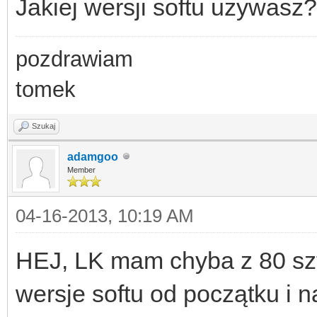
Jakiej wersji softu używasz?
pozdrawiam
tomek
Szukaj
adamgoo
Member
04-16-2013, 10:19 AM
HEJ, LK mam chyba z 80 s
wersje softu od początku i n