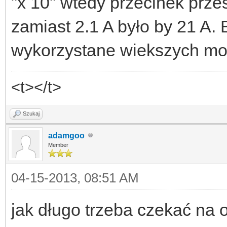
"x 10" wtedy przecinek przes
zamiast 2.1 A było by 21 A. 
wykorzystane wiekszych mo
<t></t>
Szukaj
adamgoo
Member
04-15-2013, 08:51 AM
jak długo trzeba czekać na