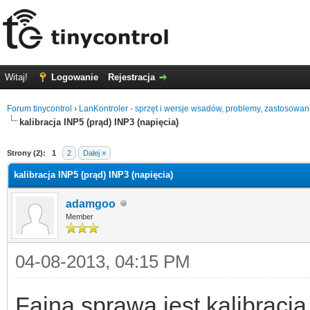
Witaj!
Logowanie
Rejestracja
Forum tinycontrol
›
LanKontroler - sprzęt i wersje wsadów, problemy, zastosowan
kalibracja INP5 (prąd) INP3 (napięcia)
0
Strony (2):
1
2
Dalej »
kalibracja INP5 (prąd) INP3 (napięcia)
adamgoo
Member
04-08-2013, 04:15 PM
Fajna sprawą jest kalibracja