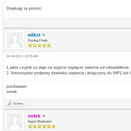
Dziękuję za pomoc.
wilkxt
Posting Freak
04-04-2013, 10:25 AM
1.jakis czujnik co daje na wyjsciu napięcie zależne od odswietlenia
2. fotorezystor podpiety dzielniku napiecia i dolączony do INP1 lub
pozdrawiam
tomek
Szukaj
notek
Super Moderator