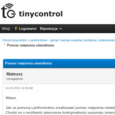
Witaj!
Logowanie
Rejestracja
Forum tinycontrol
›
LanKontroler - sprzęt i wersje wsadów, problemy, zastosowan
Pomiar natężenia oświetlenia
0 głosów - średnia: 0
1
2
3
4
5
Pomiar natężenia oświetlenia
Mateusz
Unregistered
04-02-2013, 11:00 AM
Witam,
Jak za pomocą LanKontrolera zrealizować pomiar natężenia oświet
Chodzi mi o możliwość stworzenia funkcjonalności automatu zmie