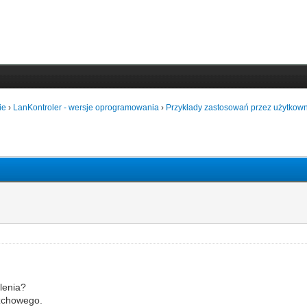
ie
›
LanKontroler - wersje oprogramowania
›
Przykłady zastosowań przez użytkown
lenia?
rzchowego.