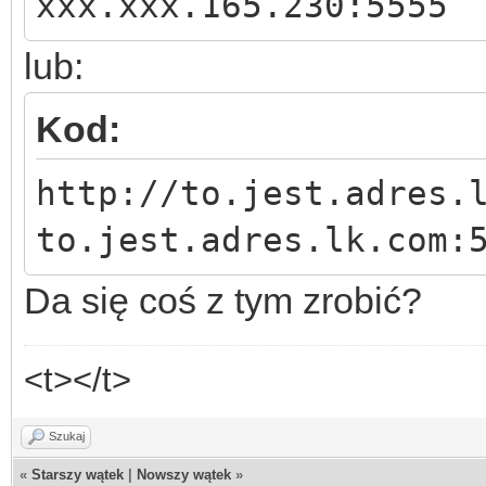
xxx.xxx.165.230:5555
lub:
Kod:
http://to.jest.adres.
to.jest.adres.lk.com:
Da się coś z tym zrobić?
<t></t>
Szukaj
«
Starszy wątek
|
Nowszy wątek
»