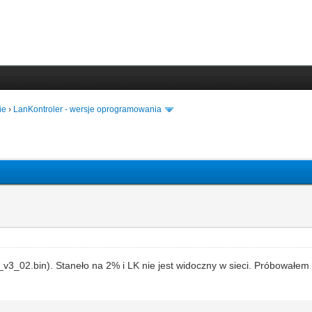
ie
›
LanKontroler - wersje oprogramowania
_02.bin). Staneło na 2% i LK nie jest widoczny w sieci. Próbowałem re