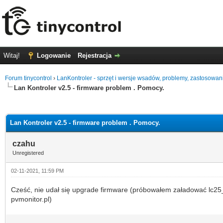
Witaj!
Logowanie
Rejestracja
Forum tinycontrol
›
LanKontroler - sprzęt i wersje wsadów, problemy, zastosowan
Lan Kontroler v2.5 - firmware problem . Pomocy.
0 głosów - średnia: 0
1
2
3
4
5
Lan Kontroler v2.5 - firmware problem . Pomocy.
czahu
Unregistered
02-11-2021, 11:59 PM
Cześć, nie udał się upgrade firmware (próbowałem załadować lc25_v3
pvmonitor.pl)